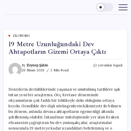
Skip
to
content
EKONOMI
19 Metre Uzunluğundaki Dev
Ahtapotların Gizemi Ortaya Çıktı
19
By
Zeynep Şahin
yorumlar kapalı
Metre
26 Nisan 2026
2 Min Read
Uzunluğundaki
Dev
Ahtapotların
Denizlerin derinliklerinde yaşanan ve unutulmuş tarihlere ışık
Gizemi
tutan yeni bir araştırma, Geç Kretase döneminde
Ortaya
Çıktı
okyanusların çok farklı bir tehlikeyle dolu olduğunu ortaya
için
koydu. Genellikle dev dişli sürüngenlerin hâkimiyeti ile bilinen
bu dönem, aslında devasa ahtapotların egemenliği altında
şekillenmiş olabilir. İskandinav mitolojisinde yer alan Kraken
efsanesini çağrıştıran bu dev yumuşakçalar, araştırmalar
sonucunda 19 metreye kadar uzandıkları belirlenmiş ve o