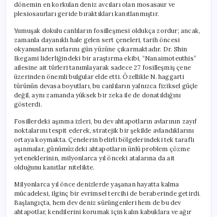
dönemin en korkulan deniz avcıları olan mosasaur ve
plesiosaurları geride bıraktıkları kanıtlanmıştır.
Yumuşak dokulu canlıların fosilleşmesi oldukça zordur; ancak,
zamanla dayanıklı hale gelen sert çeneleri, tarih öncesi
okyanusların sırlarını gün yüzüne çıkarmaktadır. Dr. Shin
Ikegami liderliğindeki bir araştırma ekibi, “Nanaimoteuthis”
ailesine ait türleri tanımlayarak sadece 27 fosilleşmiş çene
üzerinden önemli bulgular elde etti. Özellikle N. haggarti
türünün devasa boyutları, bu canlıların yalnızca fiziksel güçle
değil, aynı zamanda yüksek bir zeka ile de donatıldığını
gösterdi.
Fosillerdeki aşınma izleri, bu dev ahtapotların avlarının zayıf
noktalarını tespit ederek, stratejik bir şekilde avlandıklarını
ortaya koymakta. Çenelerin belirli bölgelerindeki tek taraflı
aşınmalar, günümüzdeki ahtapotların ünlü problem çözme
yeteneklerinin, milyonlarca yıl önceki atalarına da ait
olduğunu kanıtlar nitelikte.
Milyonlarca yıl önce denizlerde yaşanan hayatta kalma
mücadelesi, ilginç bir evrimsel tercihi de beraberinde getirdi.
Başlangıçta, hem dev deniz sürüngenleri hem de bu dev
ahtapotlar, kendilerini korumak için kalın kabuklara ve ağır