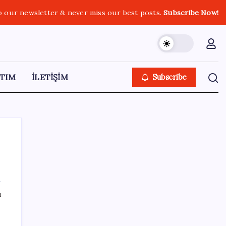
o our newsletter & never miss our best posts.
Subscribe Now!
TIM
İLETİŞİM
Subscribe
SON YAZILAR
ı
Brezilya, AB’den kanatlı eti ve bal için yeşil
ışık bekliyor