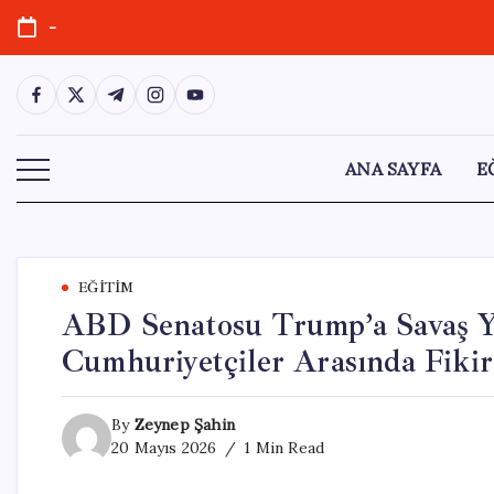
Skip
-
to
content
https://www.facebook.com/
https://twitter.com/
https://t.me/
https://www.instagram.com/
https://youtube.com/
ANA SAYFA
E
EĞITIM
ABD Senatosu Trump’a Savaş Yet
Cumhuriyetçiler Arasında Fikir 
By
Zeynep Şahin
20 Mayıs 2026
1 Min Read