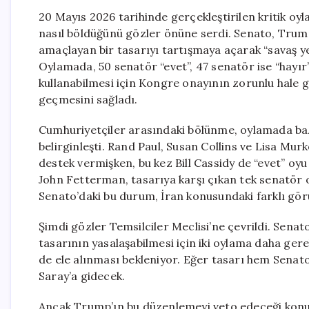
20 Mayıs 2026 tarihinde gerçekleştirilen kritik oy
nasıl böldüğünü gözler önüne serdi. Senato, Trump’
amaçlayan bir tasarıyı tartışmaya açarak “savaş y
Oylamada, 50 senatör “evet”, 47 senatör ise “hayır”
kullanabilmesi için Kongre onayının zorunlu hale g
geçmesini sağladı.
Cumhuriyetçiler arasındaki bölünme, oylamada baz
belirginleşti. Rand Paul, Susan Collins ve Lisa Mu
destek vermişken, bu kez Bill Cassidy de “evet” oy
John Fetterman, tasarıya karşı çıkan tek senatör 
Senato’daki bu durum, İran konusundaki farklı görüş
Şimdi gözler Temsilciler Meclisi’ne çevrildi. Sena
tasarının yasalaşabilmesi için iki oylama daha ger
de ele alınması bekleniyor. Eğer tasarı hem Senato
Saray’a gidecek.
Ancak Trump’ın bu düzenlemeyi veto edeceği konu