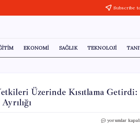
Subscribe t
ĞİTİM
EKONOMİ
SAĞLIK
TEKNOLOJİ
TANI
kileri Üzerinde Kısıtlama Getirdi:
Ayrılığı
ABD
yorumlar kapal
Senatosu
Trump’a
Savaş