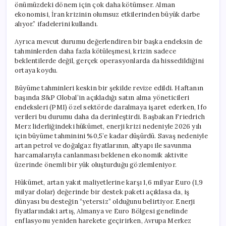
önümüzdeki dönem için çok daha kötümser. Alman
ekonomisi, İran krizinin olumsuz etkilerinden büyük darbe
alıyor.” ifadelerini kullandı.
Ayrıca mevcut durumu değerlendiren bir başka endeksin de
tahminlerden daha fazla kötüleşmesi, krizin sadece
beklentilerde değil, gerçek operasyonlarda da hissedildiğini
ortaya koydu.
Büyüme tahminleri keskin bir şekilde revize edildi. Haftanın
başında S&P Global’in açıkladığı satın alma yöneticileri
endeksleri (PMI) özel sektörde daralmaya işaret ederken, Ifo
verileri bu durumu daha da derinleştirdi. Başbakan Friedrich
Merz liderliğindeki hükümet, enerji krizi nedeniyle 2026 yılı
için büyüme tahminini %0,5’e kadar düşürdü. Savaş nedeniyle
artan petrol ve doğalgaz fiyatlarının, altyapı ile savunma
harcamalarıyla canlanması beklenen ekonomik aktivite
üzerinde önemli bir yük oluşturduğu gözlemleniyor.
Hükümet, artan yakıt maliyetlerine karşı 1,6 milyar Euro (1,9
milyar dolar) değerinde bir destek paketi açıklasa da, iş
dünyası bu desteğin “yetersiz” olduğunu belirtiyor. Enerji
fiyatlarındaki artış, Almanya ve Euro Bölgesi genelinde
enflasyonu yeniden harekete geçirirken, Avrupa Merkez