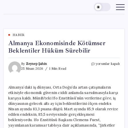
Skip
to
content
HABER
Almanya Ekonomisinde Kötümser
Beklentiler Hüküm Sürebilir
Almanya
By
Zeynep Şahin
yorumlar kapalı
Ekonomisinde
25 Nisan 2026
1 Min Read
Kötümser
Beklentiler
Hüküm
Almanya’daki iş dünyası, Orta Doğu’da artan çatışmaların
Sürebilir
etkisiyle ekonomik güvenin ciddi anlamda sarsılmasıyla karşı
için
karşıya kaldı. Münih’teki Ifo Enstitüsü’nün verilerine göre, iş
dünyasının gelecek altı ay için beklentilerini ölçen endeks
Nisan ayında 83,3 puana düştü. Mart ayında 85,9 olarak revize
edilen endeksin, 85,5 seviyesinde gerçekleşmesi
bekleniyordu. Ifo Enstitüsü Başkanı Clemens Fuest,
yayımlanan karamsar tabloya dair açıklamasında, “Şirketler