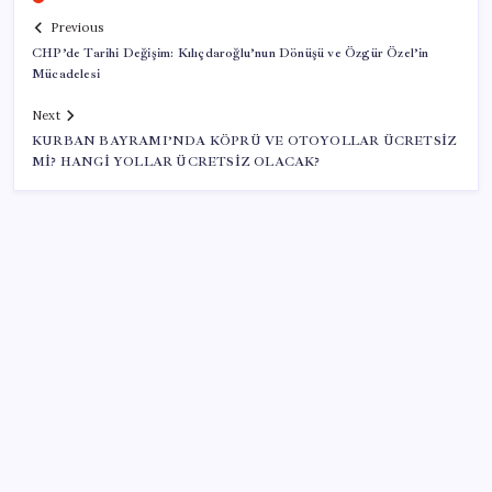
Previous
CHP’de Tarihi Değişim: Kılıçdaroğlu’nun Dönüşü ve Özgür Özel’in
Mücadelesi
Next
KURBAN BAYRAMI’NDA KÖPRÜ VE OTOYOLLAR ÜCRETSİZ
Mİ? HANGİ YOLLAR ÜCRETSİZ OLACAK?
SON YAZILAR
DUS 1. dönem ek yerleştirme sonuçları açıklandı
Petrol sert düştü: Hürmüz Boğazı’ndaki diplomatik