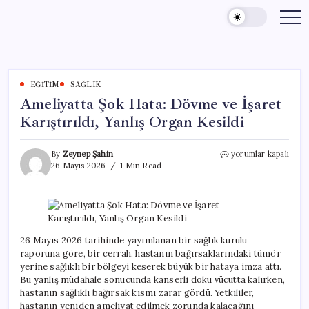
Skip
to
content
EĞITIM
SAĞLIK
Ameliyatta Şok Hata: Dövme ve İşaret
Karıştırıldı, Yanlış Organ Kesildi
Ameliyatta
By
Zeynep Şahin
yorumlar kapalı
Şok
26 Mayıs 2026
1 Min Read
Hata:
Dövme
ve
İşaret
Karıştırıldı,
Yanlış
26 Mayıs 2026 tarihinde yayımlanan bir sağlık kurulu
Organ
raporuna göre, bir cerrah, hastanın bağırsaklarındaki tümör
Kesildi
yerine sağlıklı bir bölgeyi keserek büyük bir hataya imza attı.
için
Bu yanlış müdahale sonucunda kanserli doku vücutta kalırken,
hastanın sağlıklı bağırsak kısmı zarar gördü. Yetkililer,
hastanın yeniden ameliyat edilmek zorunda kalacağını