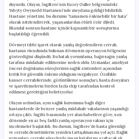
duyurdu. Olayın, İngiltere’nin Kuzey Galler bölgesindeki
Ysbyty Gwynedd Hastanesi’nde meydana geldiği bildirildi.
Hastane yönetimi, bu durumu “tamamen önlenebilir bir hata”
olarak nitelendirerek, yaşananlardan ötürü özür diledi.
Skandal sonrası hastane içinde kapsamlı bir soruşturma
başlatıldığı öğrenildi.
Dövmeyi tıbbi işaret olarak yanlış değerlendiren cerrah,
hastanın vücudunda bulunan dövmenin operasyon bölgesini
gösterdiğini düşündü. Bu hatalı yorumlama, bağırsağın yanlış
tarafına müdahale edilmesine neden oldu. Uzmanlar, ameliyat
öncesi doğrulama süreçlerinin sağlık sistemleri açısından
kritik bir güvenlik önlemi olduğunu vurguluyor. Özellikle
kanser cerrahilerinde, görüntüleme sonuçları, hasta dosyaları
ve işaretlemelerin birden fazla ekip tarafından kontrol
edilmesi gerektiğini belirtiyorlar.
Olayın ardından, aynı sağlık kurumuna bağlı diğer
hastanelerde de benzer yanlış müdahale vakalarının yaşandığı
ortaya çıktı. İngiliz basınında yer alan haberlere göre, son
dönemde en az beş farklı yanlış operasyon vakası için
incelemeler başlatıldı. Bu durum, İngiltere’de hasta güvenliği
ve cerrahi denetimlerin yeniden tartışılmasına yol açtı. Sağlık
uzmanları, cerrahi süreçlerde insan hatalarını azaltacak ek