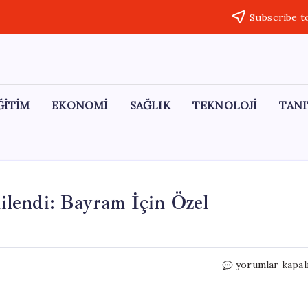
Subscribe t
ĞİTİM
EKONOMİ
SAĞLIK
TEKNOLOJİ
TANI
lendi: Bayram İçin Özel
ATM
yorumlar kapal
Para
Çekme
Limitleri