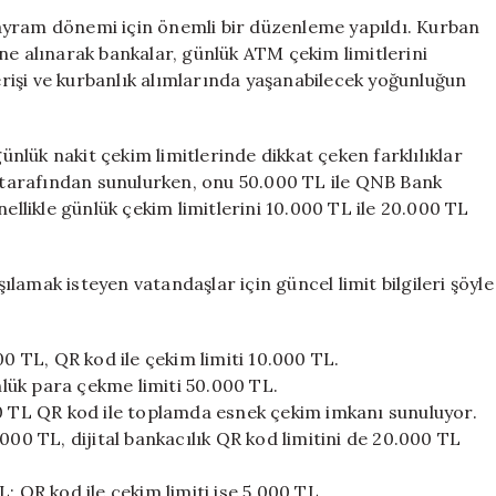
Yenilendi:
ayram dönemi için önemli bir düzenleme yapıldı. Kurban
Bayram
ne alınarak bankalar, günlük ATM çekim limitlerini
İçin
verişi ve kurbanlık alımlarında yaşanabilecek yoğunluğun
Özel
Düzenlemeler
için
günlük nakit çekim limitlerinde dikkat çeken farklılıklar
a tarafından sunulurken, onu 50.000 TL ile QNB Bank
nellikle günlük çekim limitlerini 10.000 TL ile 20.000 TL
lamak isteyen vatandaşlar için güncel limit bilgileri şöyle
00 TL, QR kod ile çekim limiti 10.000 TL.
lük para çekme limiti 50.000 TL.
00 TL QR kod ile toplamda esnek çekim imkanı sunuluyor.
000 TL, dijital bankacılık QR kod limitini de 20.000 TL
; QR kod ile çekim limiti ise 5.000 TL.