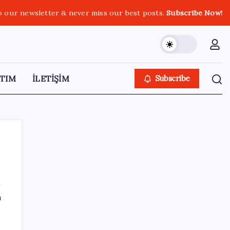
o our newsletter & never miss our best posts.
Subscribe Now!
TIM
İLETİŞİM
Subscribe
SON YAZILAR
ı
DUS 1. dönem ek yerleştirme sonuçları
açıklandı