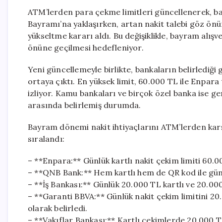
ATM’lerden para çekme limitleri güncellenerek, b
Bayramı’na yaklaşırken, artan nakit talebi göz önü
yükseltme kararı aldı. Bu değişiklikle, bayram alış
önüne geçilmesi hedefleniyor.
Yeni güncellemeyle birlikte, bankaların belirlediği 
ortaya çıktı. En yüksek limit, 60.000 TL ile Enpar
izliyor. Kamu bankaları ve birçok özel banka ise ge
arasında belirlemiş durumda.
Bayram dönemi nakit ihtiyaçlarını ATM’lerden karşı
sıralandı:
– **Enpara:** Günlük kartlı nakit çekim limiti 60.0
– **QNB Bank:** Hem kartlı hem de QR kod ile gün
– **İş Bankası:** Günlük 20.000 TL kartlı ve 20.0
– **Garanti BBVA:** Günlük nakit çekim limitini 20.
olarak belirledi.
– **Vakıflar Bankası:** Kartlı çekimlerde 20.000 TL