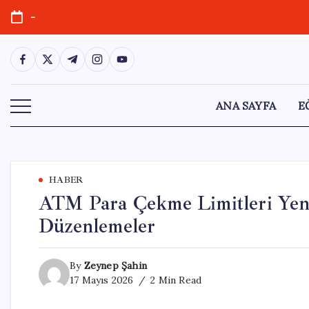
Skip
-
to
content
https://www.facebook.com/
https://twitter.com/
https://t.me/
https://www.instagram.com/
https://youtube.com/
ANA SAYFA
E
HABER
ATM Para Çekme Limitleri Yeni
Düzenlemeler
By
Zeynep Şahin
17 Mayıs 2026
2 Min Read