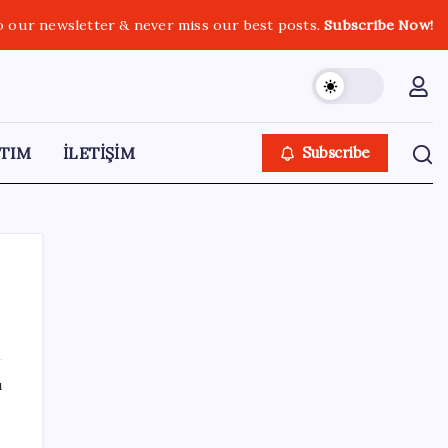
o our newsletter & never miss our best posts.
Subscribe Now!
TIM
İLETİŞİM
Subscribe
SON YAZILAR
ı
DUS 1. dönem ek yerleştirme sonuçları
açıklandı