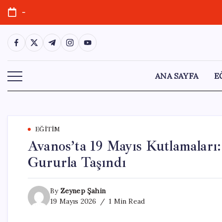
Skip
-
to
content
https://www.facebook.com/
https://twitter.com/
https://t.me/
https://www.instagram.com/
https://youtube.com/
ANA SAYFA
E
EĞITIM
Avanos’ta 19 Mayıs Kutlamaları
Gururla Taşındı
By
Zeynep Şahin
19 Mayıs 2026
1 Min Read