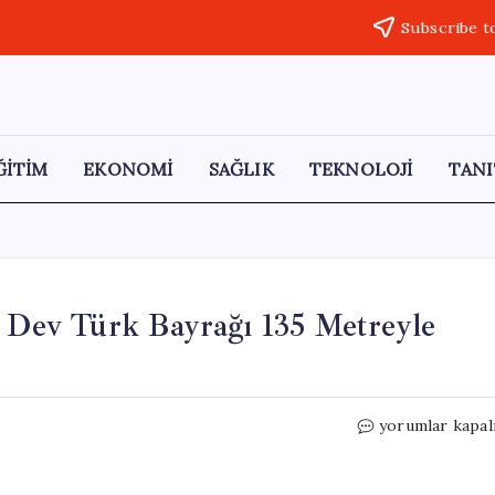
Subscribe t
ĞİTİM
EKONOMİ
SAĞLIK
TEKNOLOJİ
TANI
: Dev Türk Bayrağı 135 Metreyle
Avanos’ta
yorumlar kapal
19
Mayıs
Kutlamaları: