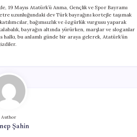
Dev
nde, 19 Mayıs Atatürk’ü Anma, Gençlik ve Spor Bayramı
Türk
 metre uzunluğundaki dev Türk bayrağını kortejle taşımak
Bayrağı
 katılımcılar, bağımsızlık ve özgürlük vurgusu yaparak
135
kalabalık, bayrağın altında yürürken, marşlar ve sloganlar
Metreyle
os halkı, bu anlamlı günde bir araya gelerek, Atatürk’ün
Gururla
izdiler.
Taşındı
için
Author
nep Şahin