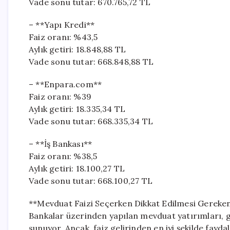
Vade sonu tutar: 670.765,72 TL
– **Yapı Kredi**
Faiz oranı: %43,5
Aylık getiri: 18.848,88 TL
Vade sonu tutar: 668.848,88 TL
– **Enpara.com**
Faiz oranı: %39
Aylık getiri: 18.335,34 TL
Vade sonu tutar: 668.335,34 TL
– **İş Bankası**
Faiz oranı: %38,5
Aylık getiri: 18.100,27 TL
Vade sonu tutar: 668.100,27 TL
**Mevduat Faizi Seçerken Dikkat Edilmesi Gereke
Bankalar üzerinden yapılan mevduat yatırımları, gü
sunuyor. Ancak, faiz gelirinden en iyi şekilde fayd