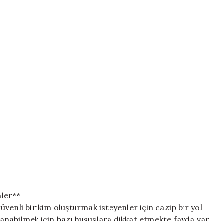
nler**
venli birikim oluşturmak isteyenler için cazip bir yol
alanabilmek için bazı hususlara dikkat etmekte fayda var.