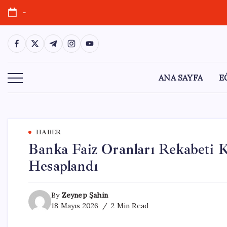
Skip
-
to
content
https://www.facebook.com/
https://twitter.com/
https://t.me/
https://www.instagram.com/
https://youtube.com/
ANA SAYFA
E
HABER
Banka Faiz Oranları Rekabeti Kı
Hesaplandı
By
Zeynep Şahin
18 Mayıs 2026
2 Min Read