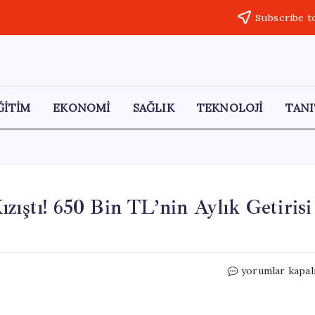
Subscribe t
ĞİTİM
EKONOMİ
SAĞLIK
TEKNOLOJİ
TANI
zıştı! 650 Bin TL’nin Aylık Getirisi
Banka
yorumlar kapal
Faiz
Oranları
Rekabeti