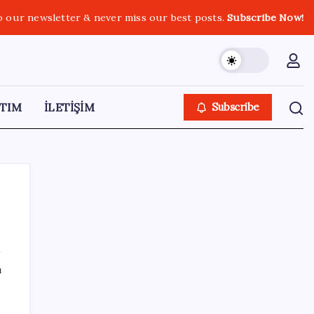
o our newsletter & never miss our best posts.
Subscribe Now!
TIM
İLETİŞİM
Subscribe
SON YAZILAR
ı
DUS 1. dönem ek yerleştirme sonuçları
açıklandı