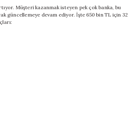
Kızıştı!
artıyor. Müşteri kazanmak isteyen pek çok banka, bu
650
arak güncellemeye devam ediyor. İşte 650 bin TL için 32
Bin
ları:
TL’nin
Aylık
Getirisi
Hesaplandı
için