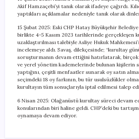
Akif Hamzaçebi’yi tanık olarak ifadeye çağırdı. K
yaptıkları açıklamalar nedeniyle tanık olarak dinlen
15 Şubat 2025: Eski CHP Hatay Büyükşehir Belediye B
birlikte 4-5 Kasım 2023 tarihlerinde gerçekleşen k
uzaklaştırılması talebiyle Asliye Hukuk Mahkemesi’
incelemeye aldı. Savaş, dilekçesinde; “kurultay günü 
soruşturmanın devam ettiğini hatırlatarak, birçok
ve yerel yönetim kademelerinde bulunan kişilerin s
yaptığını, çeşitli menfaatler sunarak oy satın almay
seçimdeki 18 oy farkının, bu tür usulsüzlükler olma
kurultayın tüm sonuçlarıyla iptal edilmesi talep edi
6 Nisan 2025: Olağanüstü kurultay süreci devam ed
konularından biri haline geldi. CHP’deki bu tartışma
oynamaya devam ediyor.