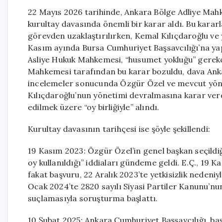
22 Mayıs 2026 tarihinde, Ankara Bölge Adliye Mahk
kurultay davasında önemli bir karar aldı. Bu karar
görevden uzaklaştırılırken, Kemal Kılıçdaroğlu ve 
Kasım ayında Bursa Cumhuriyet Başsavcılığı’na yapı
Asliye Hukuk Mahkemesi, “husumet yokluğu” gerekçes
Mahkemesi tarafından bu karar bozuldu, dava Anka
incelemeler sonucunda Özgür Özel ve mevcut yön
Kılıçdaroğlu’nun yönetimi devralmasına karar verdi
edilmek üzere “oy birliğiyle” alındı.
Kurultay davasının tarihçesi ise şöyle şekillendi:
19 Kasım 2023: Özgür Özel’in genel başkan seçildiğ
oy kullanıldığı” iddiaları gündeme geldi. E.Ç., 19
fakat başvuru, 22 Aralık 2023’te yetkisizlik nedeni
Ocak 2024’te 2820 sayılı Siyasi Partiler Kanunu’nu
suçlamasıyla soruşturma başlattı.
10 Şubat 2025: Ankara Cumhuriyet Başsavcılığı, ba