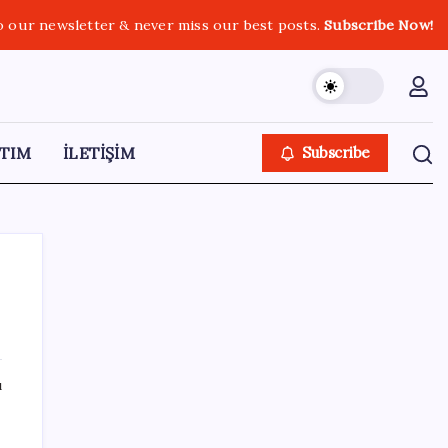
o our newsletter & never miss our best posts.
Subscribe Now!
TIM
İLETİŞİM
Subscribe
SON YAZILAR
ı
Brezilya, AB’den kanatlı eti ve bal için yeşil
ışık bekliyor