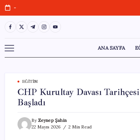
Skip
-
to
content
https://www.facebook.com/
https://twitter.com/
https://t.me/
https://www.instagram.com/
https://youtube.com/
ANA SAYFA
E
EĞITIM
CHP Kurultay Davası Tarihçesi:
Başladı
By
Zeynep Şahin
22 Mayıs 2026
2 Min Read