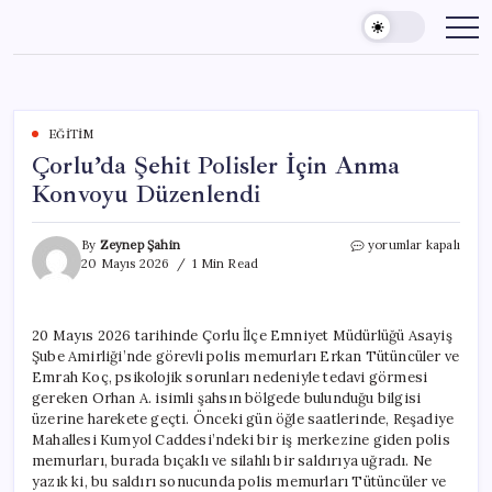
Skip
to
content
EĞITIM
Çorlu’da Şehit Polisler İçin Anma
Konvoyu Düzenlendi
Çorlu’da
By
Zeynep Şahin
yorumlar kapalı
Şehit
20 Mayıs 2026
1 Min Read
Polisler
İçin
Anma
20 Mayıs 2026 tarihinde Çorlu İlçe Emniyet Müdürlüğü Asayiş
Konvoyu
Şube Amirliği’nde görevli polis memurları Erkan Tütüncüler ve
Düzenlendi
için
Emrah Koç, psikolojik sorunları nedeniyle tedavi görmesi
gereken Orhan A. isimli şahsın bölgede bulunduğu bilgisi
üzerine harekete geçti. Önceki gün öğle saatlerinde, Reşadiye
Mahallesi Kumyol Caddesi’ndeki bir iş merkezine giden polis
memurları, burada bıçaklı ve silahlı bir saldırıya uğradı. Ne
yazık ki, bu saldırı sonucunda polis memurları Tütüncüler ve