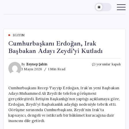
Skip
to
content
EĞITIM
Cumhurbaşkanı Erdoğan, Irak
Başbakan Adayı Zeydi’yi Kutladı
Cumhurbaşkanı
By
Zeynep Şahin
yorumlar kapalı
Erdoğan,
3 Mayıs 2026
1 Min Read
Irak
Başbakan
Adayı
Cumhurbaşkanı Recep Tayyip Erdoğan, Irak’ın yeni Başbakan
Zeydi’yi
Adayı Muhammed Ali Zeydi ile telefon görüşmesi
Kutladı
için
gerçekleştirdi. İletişim Başkanlığı’nın yaptığı açıklamaya göre,
Erdoğan, Zeydi’yi Başbakanlık adaylığı nedeniyle tebrik etti.
Görüşme sırasında Cumhurbaşkanı, Zeydi’nin Irak’ta
kapsayıcı, dengeli ve istikrarlı bir hükümet kuracağına dair
inancını dile getirdi.