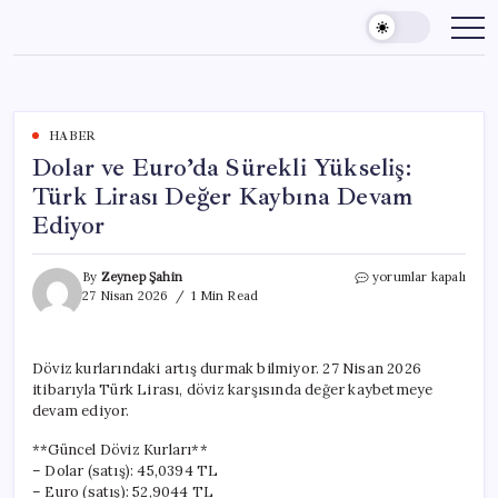
Skip
to
content
HABER
Dolar ve Euro’da Sürekli Yükseliş:
Türk Lirası Değer Kaybına Devam
Ediyor
Dolar
By
Zeynep Şahin
yorumlar kapalı
ve
27 Nisan 2026
1 Min Read
Euro’da
Sürekli
Yükseliş:
Döviz kurlarındaki artış durmak bilmiyor. 27 Nisan 2026
Türk
itibarıyla Türk Lirası, döviz karşısında değer kaybetmeye
Lirası
Değer
devam ediyor.
Kaybına
Devam
**Güncel Döviz Kurları**
Ediyor
– Dolar (satış): 45,0394 TL
için
– Euro (satış): 52,9044 TL