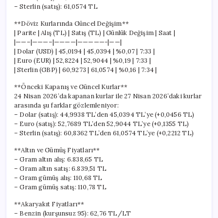
– Sterlin (satış): 61,0574 TL
**Döviz Kurlarında Güncel Değişim**
| Parite | Alış (TL) | Satış (TL) | Günlük Değişim | Saat |
|——–|———–|————|—————-|——|
| Dolar (USD) | 45,0194 | 45,0394 | %0,07 | 7:33 |
| Euro (EUR) | 52,8224 | 52,9044 | %0,19 | 7:33 |
| Sterlin (GBP) | 60,9273 | 61,0574 | %0,16 | 7:34 |
**Önceki Kapanış ve Güncel Kurlar**
24 Nisan 2026’da kapanan kurlar ile 27 Nisan 2026’daki kurlar
arasında şu farklar gözlemleniyor:
– Dolar (satış): 44,9938 TL’den 45,0394 TL’ye (+0,0456 TL)
– Euro (satış): 52,7689 TL’den 52,9044 TL’ye (+0,1355 TL)
– Sterlin (satış): 60,8362 TL’den 61,0574 TL’ye (+0,2212 TL)
**Altın ve Gümüş Fiyatları**
– Gram altın alış: 6.838,65 TL
– Gram altın satış: 6.839,51 TL
– Gram gümüş alış: 110,68 TL
– Gram gümüş satış: 110,78 TL
**Akaryakıt Fiyatları**
– Benzin (kurşunsuz 95): 62,76 TL/LT