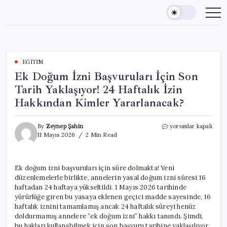
Skip
to
content
EĞITIM
Ek Doğum İzni Başvuruları İçin Son
Tarih Yaklaşıyor! 24 Haftalık İzin
Hakkından Kimler Yararlanacak?
Ek
By
Zeynep Şahin
yorumlar kapalı
Doğum
11 Mayıs 2026
2 Min Read
İzni
Başvuruları
İçin
Ek doğum izni başvuruları için süre dolmakta! Yeni
Son
düzenlemelerle birlikte, annelerin yasal doğum izni süresi 16
Tarih
Yaklaşıyor!
haftadan 24 haftaya yükseltildi. 1 Mayıs 2026 tarihinde
24
yürürlüğe giren bu yasaya eklenen geçici madde sayesinde, 16
Haftalık
haftalık iznini tamamlamış ancak 24 haftalık süreyi henüz
İzin
doldurmamış annelere “ek doğum izni” hakkı tanındı. Şimdi,
Hakkından
bu hakları kullanabilmek için son başvuru tarihine yaklaşılıyor.