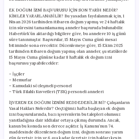
Kimler
Yararlanacak?
EK DOĞUM İZNİ BAŞVURUSU İÇİN SON TARİH NEDİR?
için
KİMLER YARARLANABİLİR? Bu yasadan faydalanmak için, 1
Nisan 2026 tarihinden itibaren doğum yapmış ve 24 haftalık
izin süresini tamamlamamış anneler başvuruda bulunabilir.
Habertürk’ün aktardığı bilgilere göre, bu annelere 10 iş günü
süre tanınmıştır. Başvurular, 15 Mayıs Cuma günü mesai
bitiminde sona erecektir. Düzenlemeye göre, 15 Ekim 2025
tarihinden itibaren doğum yapmış olan anneler, şu statülerde
15 Mayıs Cuma gününe kadar 8 haftalık ek doğum izni
başvurusu yapabilecekler:
– İşçiler
– Memurlar
– Kamudaki sözleşmeli personel
– Türk Silahlı Kuvvetleri (TSK) personeli anneleri
İŞVEREN EK DOĞUM İZNİNİ REDDEDEBİLİR Mİ? Çalışanların
Yasal Hakları Nelerdir? Geçtiğimiz hafta başlayan ek doğum
izni başvurularında, bazı işverenlerin bu talepleri olumsuz
yanıtladığına dair iddialar ortaya çıkmış durumda. Ancak,
kanun bu konuda son derece açıktır. İş Kanunu’nun 74.
maddesinde düzenlenen doğum izni, doğum sonrası yarım
gün ücretsiz izin ve 6 aya kadar ücretsiz izin hakları kesin