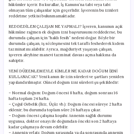
hükümler içerir. Bu kurallar, İş Kanunu’na tabi veya tabi
olmayan tüm çalışanlar için geçerlidir. İşverenin bu izinleri
reddetme yetkisi bulunmamaktadır.
REDDEDİLEN ÇALIŞAN NE YAPMALI? İşveren, kanunun açık
hükmüne rağmen ek doğum izni başvurusunu reddederse, bu
durumda çalışan için “haklı fesih” nedeni doğar. Böyle bir
durumda çalışan, iş sözleşmesini tek taraflı feshederek kıdem
tazminatını alabilir. Ayrıca, mağduriyet yaşayan çalışan,
işveren aleyhine manevi tazminat davası açma hakkına da
sahiptir.
YENİ DÜZENLEMEYLE KİMLER NE KADAR DOĞUM İZNİ
KULLANACAK? Yeni kanun ile izin süreleri ve şartları yeniden
yapılandırılmıştır. Güncel doğum izni süreleri şu şekildedir:
– Normal doğum: Doğum öncesi 8 hafta, doğum sonrası 16
hafta toplam 24 hafta.
– Çoğul Gebelik (İkiz, Üçüz vb.): Doğum öncesi süreye 2 hafta
eklenir; bu durumda toplam süre 26 haftaya çıkar.
– Doğum öncesi çalışma koşulu: Annenin sağlık durumu
uygunsa, doktor onayı ile doğumdan önceki son 2 haftaya
kadar çalışmaya devam edebilir.
– Annenin vefatı: Doğum sırasında ya da sonrasında annenin