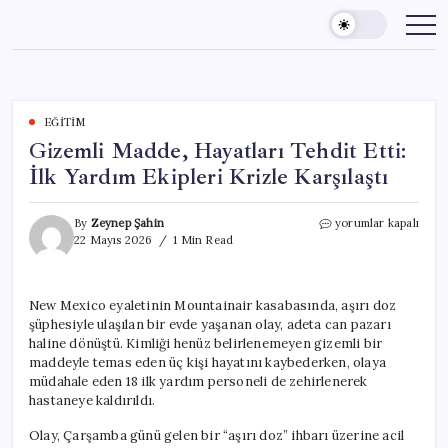
Skip
to
content
EĞITIM
Gizemli Madde, Hayatları Tehdit Etti:
İlk Yardım Ekipleri Krizle Karşılaştı
Gizemli
By
Zeynep Şahin
yorumlar kapalı
Madde,
22 Mayıs 2026
1 Min Read
Hayatları
Tehdit
Etti:
New Mexico eyaletinin Mountainair kasabasında, aşırı doz
İlk
şüphesiyle ulaşılan bir evde yaşanan olay, adeta can pazarı
Yardım
Ekipleri
haline dönüştü. Kimliği henüz belirlenemeyen gizemli bir
Krizle
maddeyle temas eden üç kişi hayatını kaybederken, olaya
Karşılaştı
müdahale eden 18 ilk yardım personeli de zehirlenerek
için
hastaneye kaldırıldı.
Olay, Çarşamba günü gelen bir “aşırı doz” ihbarı üzerine acil