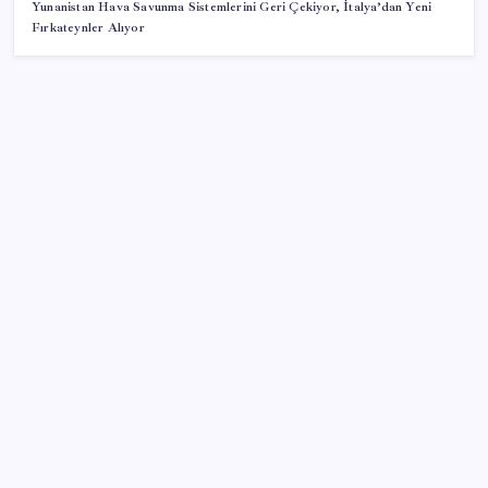
Yunanistan Hava Savunma Sistemlerini Geri Çekiyor, İtalya’dan Yeni
Fırkateynler Alıyor
SON YAZILAR
Brezilya, AB’den kanatlı eti ve bal için yeşil ışık
bekliyor
DUS 1. dönem ek yerleştirme sonuçları açıklandı
Petrol sert düştü: Hürmüz Boğazı’ndaki diplomatik
umutlar fiyatları etkiledi
Otomobil satışlarında sert fren