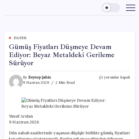
Skip
to
content
HABER
Gümüş Fiyatları Düşmeye Devam
Ediyor: Beyaz Metaldeki Gerileme
Sürüyor
Gümüş
By
Zeynep Şahin
yorumlar kapalı
Fiyatları
9 Haziran 2026
2 Min Read
Düşmeye
Devam
Ediyor:
Beyaz
Metaldeki
Gerileme
Yusuf Arslan
Sürüyor
9 Haziran 2026
için
Dün sabah saatlerinde yaşanan düşüşle birlikte gümüş fiyatları
toparlanma gösteremedi. Bugün erken saatlerden itibaren