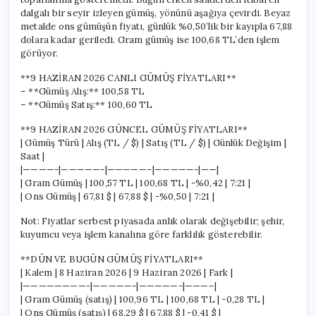
dalgalı bir seyir izleyen gümüş, yönünü aşağıya çevirdi. Beyaz
metalde ons gümüşün fiyatı, günlük %0,50’lik bir kayıpla 67,88
dolara kadar geriledi. Gram gümüş ise 100,68 TL’den işlem
görüyor.
**9 HAZİRAN 2026 CANLI GÜMÜŞ FİYATLARI**
– **Gümüş Alış:** 100,58 TL
– **Gümüş Satış:** 100,60 TL
**9 HAZİRAN 2026 GÜNCEL GÜMÜŞ FİYATLARI**
| Gümüş Türü | Alış (TL / $) | Satış (TL / $) | Günlük Değişim |
Saat |
|————-|—————-|—————–|—————-|——|
| Gram Gümüş | 100,57 TL | 100,68 TL | -%0,42 | 7:21 |
| Ons Gümüş | 67,81 $ | 67,88 $ | -%0,50 | 7:21 |
Not: Fiyatlar serbest piyasada anlık olarak değişebilir; şehir,
kuyumcu veya işlem kanalına göre farklılık gösterebilir.
**DÜN VE BUGÜN GÜMÜŞ FİYATLARI**
| Kalem | 8 Haziran 2026 | 9 Haziran 2026 | Fark |
|————————-|—————-|—————-|———–|
| Gram Gümüş (satış) | 100,96 TL | 100,68 TL | -0,28 TL |
| Ons Gümüş (satış) | 68,29 $ | 67,88 $ | -0,41 $ |