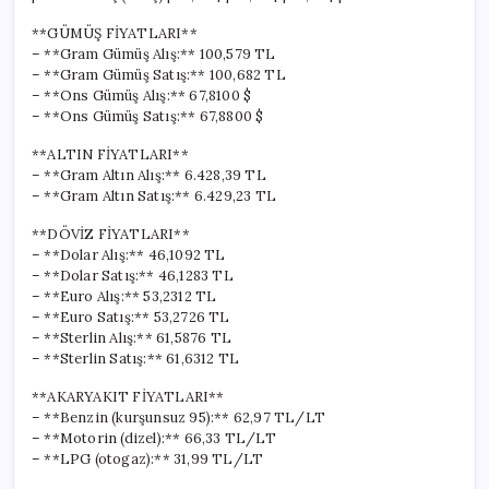
**GÜMÜŞ FİYATLARI**
– **Gram Gümüş Alış:** 100,579 TL
– **Gram Gümüş Satış:** 100,682 TL
– **Ons Gümüş Alış:** 67,8100 $
– **Ons Gümüş Satış:** 67,8800 $
**ALTIN FİYATLARI**
– **Gram Altın Alış:** 6.428,39 TL
– **Gram Altın Satış:** 6.429,23 TL
**DÖVİZ FİYATLARI**
– **Dolar Alış:** 46,1092 TL
– **Dolar Satış:** 46,1283 TL
– **Euro Alış:** 53,2312 TL
– **Euro Satış:** 53,2726 TL
– **Sterlin Alış:** 61,5876 TL
– **Sterlin Satış:** 61,6312 TL
**AKARYAKIT FİYATLARI**
– **Benzin (kurşunsuz 95):** 62,97 TL/LT
– **Motorin (dizel):** 66,33 TL/LT
– **LPG (otogaz):** 31,99 TL/LT