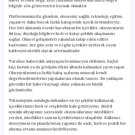
haber vermek değil, aynı zamanda okuyucularımıza doğru
bilgiyle yön gösteren bir kaynak olmaktır.
Platformumuzda; gündem, ekonomi, sağlık, teknoloji, eğitim,
yaşam ve daha birçok farklı kategoride içerik üretmekteyiz.
Her biri alanında özenle hazırlanan bu içerikler, okuyucuların
ihtiyaç duyduğu bilgilere hızlı ve kolay şekilde ulaşmasını
sağlar. Güncel gelişmeleri yakından takip eden editör
kadromuz, her gün yeni ve özgün içerikler üreterek yayın
kalitesini sürekli olarak artırmaktadır.
Tarafsız habercilik anlayışını benimseyen ekibimiz, hiçbir
kişi, kurum ya da görüşün etkisi altında kalmadan yayın yapar.
Okuyucularımıza farklı bakış açılarını sunarak kendi
değerlendirmelerini yapmalarına olanak tanırız. Bu yaklaşım,
güvenilir bir haber kaynağı olma yolunda en büyük
gücümüzdür.
Teknolojinin sunduğu imkanları en iyi şekilde kullanarak,
içeriklerimizi hızlı ve erişilebilir hale getiriyoruz. Mobil
uyumlu altyapımız sayesinde okuyucularımız istedikleri
yerden, istedikleri zaman içeriklerimize ulaşabilir. Kullanıcı
deneyimini ön planda tutan yapımız ile sade, hızlı ve pratik bir
okuma ortamı sunmayı hedefliyoruz.