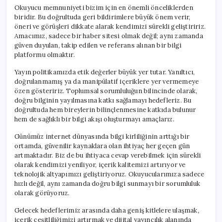
Okuyucu memnuniyeti bizim için en önemli önceliklerden
biridir. Bu doğrultuda geri bildirimlere büyük önem verir,
öneri ve görüşleri dikkate alarak kendimizi sürekli geliştiririz.
Amacımız, sadece bir haber sitesi olmak değil; aynı zamanda
güven duyulan, takip edilen ve referans alınan bir bilgi
platformu olmaktır.
Yayın politikamızda etik değerler büyük yer tutar. Yanıltıcı,
doğrulanmamış ya da manipülatif içeriklere yer vermemeye
özen gösteririz. Toplumsal sorumluluğun bilincinde olarak,
doğru bilginin yayılmasına katkı sağlamayı hedefleriz. Bu
doğrultuda hem bireylerin bilinçlenmesine katkıda bulunur
hem de sağlıklı bir bilgi akışı oluşturmayı amaçlarız.
Günümüz internet dünyasında bilgi kirliliğinin arttığı bir
ortamda, güvenilir kaynaklara olan ihtiyaç her geçen gün
artmaktadır. Biz de bu ihtiyaca cevap verebilmek için sürekli
olarak kendimizi yeniliyor, içerik kalitemizi artırıyor ve
teknolojik altyapımızı geliştiriyoruz. Okuyucularımıza sadece
hızlı değil, aynı zamanda doğru bilgi sunmayı bir sorumluluk
olarak görüyoruz.
Gelecek hedeflerimiz arasında daha geniş kitlelere ulaşmak,
içerik çeşitliliğimizi artırmak ve dijital yayıncılık alanında