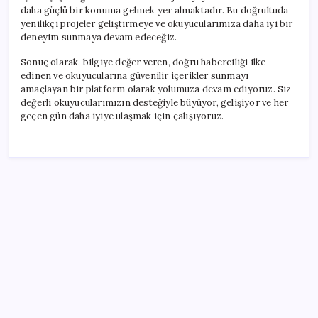
daha güçlü bir konuma gelmek yer almaktadır. Bu doğrultuda
yenilikçi projeler geliştirmeye ve okuyucularımıza daha iyi bir
deneyim sunmaya devam edeceğiz.
Sonuç olarak, bilgiye değer veren, doğru haberciliği ilke
edinen ve okuyucularına güvenilir içerikler sunmayı
amaçlayan bir platform olarak yolumuza devam ediyoruz. Siz
değerli okuyucularımızın desteğiyle büyüyor, gelişiyor ve her
geçen gün daha iyiye ulaşmak için çalışıyoruz.
SON YAZILAR
Brezilya, AB’den kanatlı eti ve bal için yeşil ışık
bekliyor