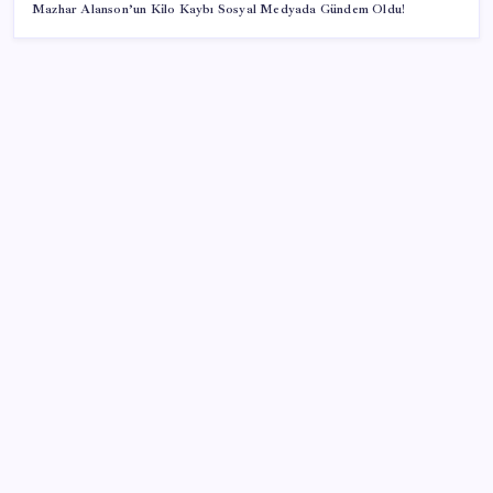
Mazhar Alanson’un Kilo Kaybı Sosyal Medyada Gündem Oldu!
SON YAZILAR
Cezaevlerinde iğne atsan yere düşmez
500 tam puan almıştı… LGS birincisi Umut’un tercihi
belli oldu
ABD ile ticaret gerilimine rağmen artış: Çin malları
tüm dünyayı sarıyor
Brezilya, AB’den kanatlı eti ve bal için yeşil ışık
bekliyor