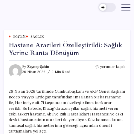
Skip
to
content
EĞITIM
SAĞLIK
Hastane Arazileri Özelleştirildi: Sağlık
Yerine Ranta Dönüşüm
Hastane
By
Zeynep Şahin
yorumlar kapalı
Arazileri
26 Nisan 2026
2 Min Read
Özelleştirildi:
Sağlık
Yerine
26 Nisan 2026 tarihinde Cumhurbaşkanı ve AKP Genel Başkanı
Ranta
Recep Tayyip Erdoğan tarafından imzalanan bir kararname
Dönüşüm
için
ile, Hazine’ye ait 71 taşınmazın özelleştirilmesine karar
verildi. Bu listede, Elazığ’da uzun yıllar sağlık hizmeti veren
eski askeri hastane, Akıl ve Ruh Hastalıkları Hastanesi ve eski
devlet hastanesinin arazileri de yer alıyor. Söz konusu durum,
kamusal sağlık hizmetlerinin geleceği açısından önemli
tartışmalara yol açtı.