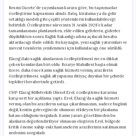
Resmi Gazete’de yayımlanan karara göre, bu taşınmazlar
özelleştirme kapsamına alındı. Satış, kiralama ya da gelir
ortaklığı modeli gibi çeşitli yöntemlerin kullanılabileceği
belirtildi. Özelleştirme sürecinin 31 Aralık 2028’e kadar
tamamlanması planlanırken, elde edilen gelirlerin, giderler
düşüldükten sonra Sağlık Bakanlığı adına açılacak hesaba
aktarılacağı ifade edildi. Bu kaynağın, yeni sağlık yatırımları ve
mevcut tesislerin yenilenmesi için kullanılacağı öne sürüldü.
Elazığ’daki sağlık alanlarının özelleştirilmesi ise en dikkat
çeken konulardan biri oldu. Rızaiye Mahallesi başta olmak
üzere, daha önce kamu sağlık hizmeti vermiş arazilerin
özelleştirilmesi, sağlık altyapısına ihtiyaç duyulan bir şehirde
tepkileri beraberinde getirdi.
CHP Elazığ Milletvekili Gürsel Erol, özelleştirme kararına
karşı sert bir açıklama yaptı. Erol, Elazığ’da sağlık hizmeti
vermiş olan bu arazilerin satışa çıkarılmasının, sadece bugünü
değil, kentin geleceğini de olumsuz etkileyen bir planlama
hatası olduğunu vurguladı. Kamu yararı gözetilmeden bu
alanların değerlendiriliyor olmasını eleştiren Erol, bölgede
kritik öneme sahip eski hastanelerin arazilerinin satılmasının
nedenini sorguladı.