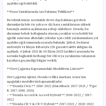
açabileceği belirtildi.
**Hava Yastıklarında Ani Patlama Tehlikesi**
Bu teknik kusur, normalde devre dışı kalması gereken
durumlarda bile ön yolcu ve diz hava yastıklarının yüksek
basınçla aniden açılmasına sebep olabiliyor. Honda, bu
durumun bebek koltuğunda oturan çocuklar veya belirli bir
ağırlık sınırının altındaki yolcular için ciddi yaralanmalara yol
açabileceği konusunda uyarıda bulundu. Şirket, bu kusur
nedeniyle 14 Mayıs itibarıyla 228 garanti talebi aldığını da
açıkladı. 4 Şubat 2021 ile 30 Ekim 2025 tarihleri arasında bu
sorunla bağlantılı herhangi bir ölü veya yaralanma vakasının
kayıtlara geçmediği bilgisi verildi.
**Geri Çağırma Kapsamındaki Modellerin Listesi**
Geri çağırma işlemi, Honda ve lüks markası Acura’nın
aşağıdaki modellerini kapsamaktadır:
– **Honda Civic:** 2016-2022 (Hatchback: 2017-2021 / Type
R: 2017-2018, 2021)
– **Honda Accord & Accord Hybrid:** 2016-2022 / 2017-
2022
– **Honda CR-V & CR-V Hybrid:** 2017-2022 / 2020-2022