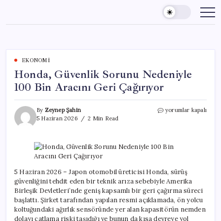
Skip
to
content
EKONOMI
Honda, Güvenlik Sorunu Nedeniyle
100 Bin Aracını Geri Çağırıyor
Honda,
By
Zeynep Şahin
yorumlar kapalı
Güvenlik
5 Haziran 2026
2 Min Read
Sorunu
Nedeniyle
100
Bin
Aracını
Geri
5 Haziran 2026 – Japon otomobil üreticisi Honda, sürüş
Çağırıyor
güvenliğini tehdit eden bir teknik arıza sebebiyle Amerika
için
Birleşik Devletleri’nde geniş kapsamlı bir geri çağırma süreci
başlattı. Şirket tarafından yapılan resmi açıklamada, ön yolcu
koltuğundaki ağırlık sensöründe yer alan kapasitörün nemden
dolayı çatlama riski taşıdığı ve bunun da kısa devreye yol