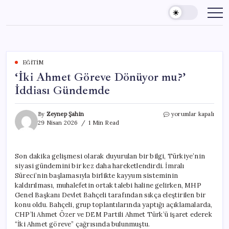
Skip
to
content
EĞITIM
‘İki Ahmet Göreve Dönüyor mu?’
İddiası Gündemde
‘İki
By
Zeynep Şahin
yorumlar kapalı
Ahmet
29 Nisan 2026
1 Min Read
Göreve
Dönüyor
mu?’
Son dakika gelişmesi olarak duyurulan bir bilgi, Türkiye’nin
İddiası
siyasi gündemini bir kez daha hareketlendirdi. İmralı
Gündemde
için
Süreci’nin başlamasıyla birlikte kayyum sisteminin
kaldırılması, muhalefetin ortak talebi haline gelirken, MHP
Genel Başkanı Devlet Bahçeli tarafından sıkça eleştirilen bir
konu oldu. Bahçeli, grup toplantılarında yaptığı açıklamalarda,
CHP’li Ahmet Özer ve DEM Partili Ahmet Türk’ü işaret ederek
“İki Ahmet göreve” çağrısında bulunmuştu.