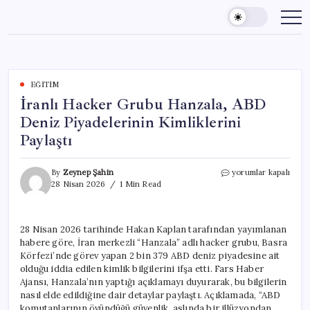
Skip
to
content
EĞITIM
İranlı Hacker Grubu Hanzala, ABD
Deniz Piyadelerinin Kimliklerini
Paylaştı
İranlı
By
Zeynep Şahin
yorumlar kapalı
Hacker
28 Nisan 2026
1 Min Read
Grubu
Hanzala,
ABD
28 Nisan 2026 tarihinde Hakan Kaplan tarafından yayımlanan
Deniz
habere göre, İran merkezli “Hanzala” adlı hacker grubu, Basra
Piyadelerinin
Kimliklerini
Körfezi’nde görev yapan 2 bin 379 ABD deniz piyadesine ait
Paylaştı
olduğu iddia edilen kimlik bilgilerini ifşa etti. Fars Haber
için
Ajansı, Hanzala’nın yaptığı açıklamayı duyurarak, bu bilgilerin
nasıl elde edildiğine dair detaylar paylaştı. Açıklamada, “ABD
komutanlarının övündüğü güvenlik, aslında bir illüzyondan