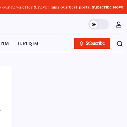
o our newsletter & never miss our best posts.
Subscribe Now!
TIM
İLETİŞİM
Subscribe
SON YAZILAR
ı
Brezilya, AB’den kanatlı eti ve bal için yeşil
ışık bekliyor