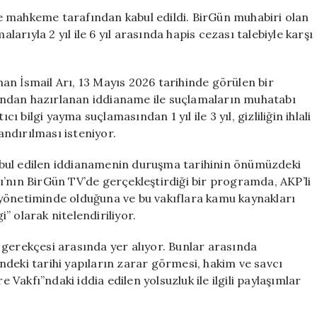
Edildi:
e mahkeme tarafından kabul edildi. BirGün muhabiri olan
Karşılaşacağı
amalarıyla 2 yıl ile 6 yıl arasında hapis cezası talebiyle karşı
Ceza
Belirlendi
için
an İsmail Arı, 13 Mayıs 2026 tarihinde görülen bir
ından hazırlanan iddianame ile suçlamaların muhatabı
ı bilgi yayma suçlamasından 1 yıl ile 3 yıl, gizliliğin ihlali
landırılması isteniyor.
abul edilen iddianamenin duruşma tarihinin önümüzdeki
ı’nın BirGün TV’de gerçekleştirdiği bir programda, AKP’li
 yönetiminde olduğuna ve bu vakıflara kamu kaynakları
i” olarak nitelendiriliyor.
 gerekçesi arasında yer alıyor. Bunlar arasında
deki tarihi yapıların zarar görmesi, hakim ve savcı
akfı”ndaki iddia edilen yolsuzluk ile ilgili paylaşımlar