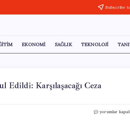
Subscribe t
ĞİTİM
EKONOMİ
SAĞLIK
TEKNOLOJİ
TANI
l Edildi: Karşılaşacağı Ceza
İsmail
yorumlar kapal
Arı’nın
İddianamesi
Kabul