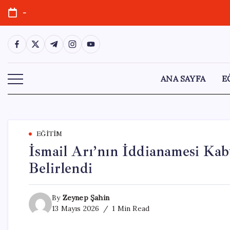
Skip
-
to
content
https://www.facebook.com/
https://twitter.com/
https://t.me/
https://www.instagram.com/
https://youtube.com/
ANA SAYFA
E
EĞITIM
İsmail Arı’nın İddianamesi Kabu
Belirlendi
By
Zeynep Şahin
13 Mayıs 2026
1 Min Read