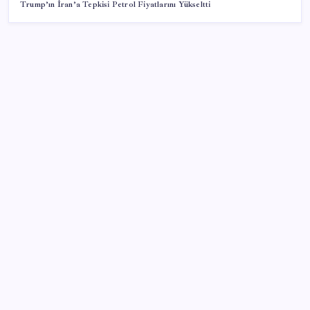
Trump’ın İran’a Tepkisi Petrol Fiyatlarını Yükseltti
SON YAZILAR
Cezaevlerinde iğne atsan yere düşmez
500 tam puan almıştı… LGS birincisi Umut’un tercihi
belli oldu
ABD ile ticaret gerilimine rağmen artış: Çin malları
tüm dünyayı sarıyor
Brezilya, AB’den kanatlı eti ve bal için yeşil ışık
bekliyor