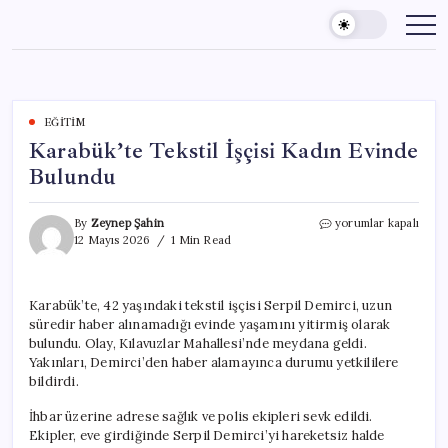
Skip
to
content
EĞITIM
Karabük’te Tekstil İşçisi Kadın Evinde
Bulundu
Karabük’te
By
Zeynep Şahin
yorumlar kapalı
Tekstil
12 Mayıs 2026
1 Min Read
İşçisi
Kadın
Evinde
Karabük’te, 42 yaşındaki tekstil işçisi Serpil Demirci, uzun
Bulundu
süredir haber alınamadığı evinde yaşamını yitirmiş olarak
için
bulundu. Olay, Kılavuzlar Mahallesi’nde meydana geldi.
Yakınları, Demirci’den haber alamayınca durumu yetkililere
bildirdi.
İhbar üzerine adrese sağlık ve polis ekipleri sevk edildi.
Ekipler, eve girdiğinde Serpil Demirci’yi hareketsiz halde