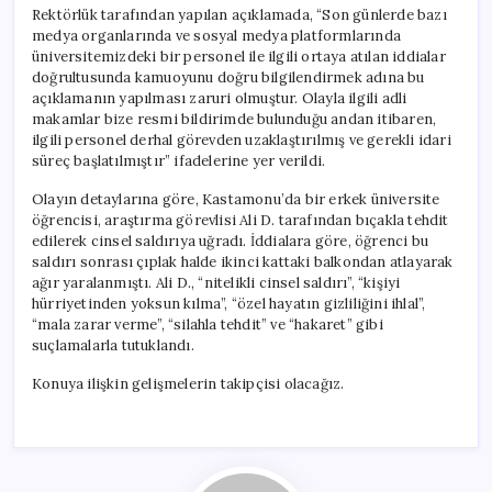
Rektörlük tarafından yapılan açıklamada, “Son günlerde bazı
medya organlarında ve sosyal medya platformlarında
üniversitemizdeki bir personel ile ilgili ortaya atılan iddialar
doğrultusunda kamuoyunu doğru bilgilendirmek adına bu
açıklamanın yapılması zaruri olmuştur. Olayla ilgili adli
makamlar bize resmi bildirimde bulunduğu andan itibaren,
ilgili personel derhal görevden uzaklaştırılmış ve gerekli idari
süreç başlatılmıştır” ifadelerine yer verildi.
Olayın detaylarına göre, Kastamonu’da bir erkek üniversite
öğrencisi, araştırma görevlisi Ali D. tarafından bıçakla tehdit
edilerek cinsel saldırıya uğradı. İddialara göre, öğrenci bu
saldırı sonrası çıplak halde ikinci kattaki balkondan atlayarak
ağır yaralanmıştı. Ali D., “nitelikli cinsel saldırı”, “kişiyi
hürriyetinden yoksun kılma”, “özel hayatın gizliliğini ihlal”,
“mala zarar verme”, “silahla tehdit” ve “hakaret” gibi
suçlamalarla tutuklandı.
Konuya ilişkin gelişmelerin takipçisi olacağız.