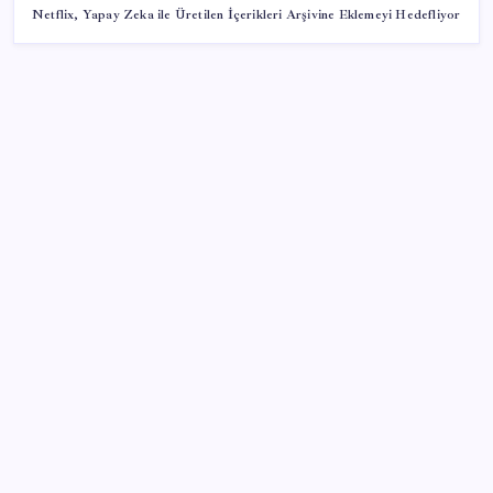
Netflix, Yapay Zeka ile Üretilen İçerikleri Arşivine Eklemeyi Hedefliyor
SON YAZILAR
Cezaevlerinde iğne atsan yere düşmez
500 tam puan almıştı… LGS birincisi Umut’un tercihi
belli oldu
ABD ile ticaret gerilimine rağmen artış: Çin malları
tüm dünyayı sarıyor
Brezilya, AB’den kanatlı eti ve bal için yeşil ışık
bekliyor