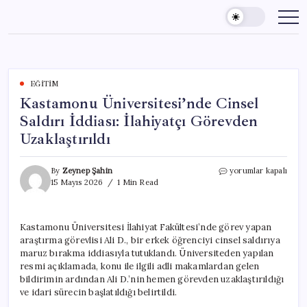
Skip
to
content
EĞITIM
Kastamonu Üniversitesi’nde Cinsel
Saldırı İddiası: İlahiyatçı Görevden
Uzaklaştırıldı
Kastamonu
By
Zeynep Şahin
yorumlar kapalı
Üniversitesi’nde
15 Mayıs 2026
1 Min Read
Cinsel
Saldırı
İddiası:
Kastamonu Üniversitesi İlahiyat Fakültesi’nde görev yapan
İlahiyatçı
araştırma görevlisi Ali D., bir erkek öğrenciyi cinsel saldırıya
Görevden
Uzaklaştırıldı
maruz bırakma iddiasıyla tutuklandı. Üniversiteden yapılan
için
resmi açıklamada, konu ile ilgili adli makamlardan gelen
bildirimin ardından Ali D.’nin hemen görevden uzaklaştırıldığı
ve idari sürecin başlatıldığı belirtildi.