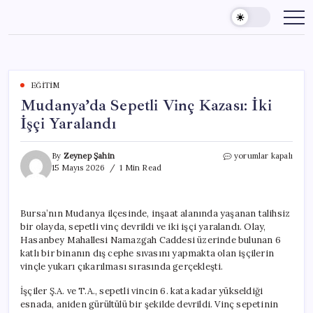
Skip
to
content
EĞITIM
Mudanya’da Sepetli Vinç Kazası: İki
İşçi Yaralandı
Mudanya’da
By
Zeynep Şahin
yorumlar kapalı
Sepetli
15 Mayıs 2026
1 Min Read
Vinç
Kazası:
İki
Bursa’nın Mudanya ilçesinde, inşaat alanında yaşanan talihsiz
İşçi
bir olayda, sepetli vinç devrildi ve iki işçi yaralandı. Olay,
Yaralandı
için
Hasanbey Mahallesi Namazgah Caddesi üzerinde bulunan 6
katlı bir binanın dış cephe sıvasını yapmakta olan işçilerin
vinçle yukarı çıkarılması sırasında gerçekleşti.
İşçiler Ş.A. ve T.A., sepetli vincin 6. kata kadar yükseldiği
esnada, aniden gürültülü bir şekilde devrildi. Vinç sepetinin