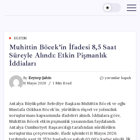
Skip
to
content
EĞITIM
Muhittin Böcek’in İfadesi 8,5 Saat
Süreyle Alındı: Etkin Pişmanlık
İddiaları
Muhittin
By
Zeynep Şahin
yorumlar kapalı
Böcek’in
11 Mayıs 2026
1 Min Read
İfadesi
8,5
Saat
Antalya Büyükşehir Belediye Başkanı Muhittin Böcek ve oğlu
Süreyle
Mustafa Gökhan Böcek’in, yürütülen rüşvet ve yolsuzluk
Alındı:
Etkin
soruşturması kapsamında ifadeleri alındı. İddialara göre,
Pişmanlık
Muhittin Böcek etkin pişmanlık yasasından faydalandı.
İddiaları
Antalya Cumhuriyet Başsavcılığı tarafından sürdürülen
için
soruşturma çerçevesinde, ifade işlemleri 11 Mayıs 2026
tarihinde saat 18.35’te başladı ve sabah 03.00’e kadar sürdü. İlk