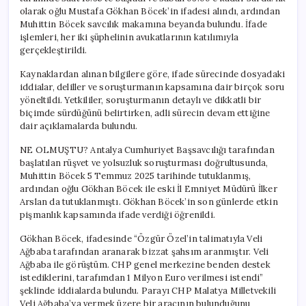
olarak oğlu Mustafa Gökhan Böcek’in ifadesi alındı, ardından
Muhittin Böcek savcılık makamına beyanda bulundu. İfade
işlemleri, her iki şüphelinin avukatlarının katılımıyla
gerçekleştirildi.
Kaynaklardan alınan bilgilere göre, ifade sürecinde dosyadaki
iddialar, deliller ve soruşturmanın kapsamına dair birçok soru
yöneltildi. Yetkililer, soruşturmanın detaylı ve dikkatli bir
biçimde sürdüğünü belirtirken, adli sürecin devam ettiğine
dair açıklamalarda bulundu.
NE OLMUŞTU? Antalya Cumhuriyet Başsavcılığı tarafından
başlatılan rüşvet ve yolsuzluk soruşturması doğrultusunda,
Muhittin Böcek 5 Temmuz 2025 tarihinde tutuklanmış,
ardından oğlu Gökhan Böcek ile eski İl Emniyet Müdürü İlker
Arslan da tutuklanmıştı. Gökhan Böcek’in son günlerde etkin
pişmanlık kapsamında ifade verdiği öğrenildi.
Gökhan Böcek, ifadesinde “Özgür Özel’in talimatıyla Veli
Ağbaba tarafından aranarak bizzat şahsım aranmıştır. Veli
Ağbaba ile görüştüm. CHP genel merkezine benden destek
istediklerini, tarafımdan 1 Milyon Euro verilmesi istendi”
şeklinde iddialarda bulundu. Parayı CHP Malatya Milletvekili
Veli Ağbaba’ya vermek üzere bir aracının bulunduğunu