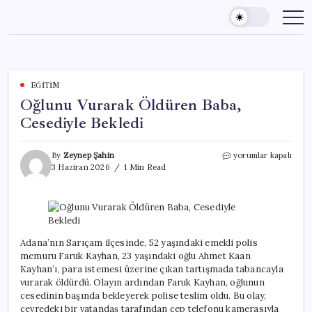
Skip
to
content
EĞITIM
Oğlunu Vurarak Öldüren Baba,
Cesediyle Bekledi
Oğlunu
By
Zeynep Şahin
yorumlar kapalı
Vurarak
3 Haziran 2026
1 Min Read
Öldüren
Baba,
Cesediyle
Bekledi
için
Adana’nın Sarıçam ilçesinde, 52 yaşındaki emekli polis
memuru Faruk Kayhan, 23 yaşındaki oğlu Ahmet Kaan
Kayhan’ı, para istemesi üzerine çıkan tartışmada tabancayla
vurarak öldürdü. Olayın ardından Faruk Kayhan, oğlunun
cesedinin başında bekleyerek polise teslim oldu. Bu olay,
çevredeki bir vatandaş tarafından cep telefonu kamerasıyla