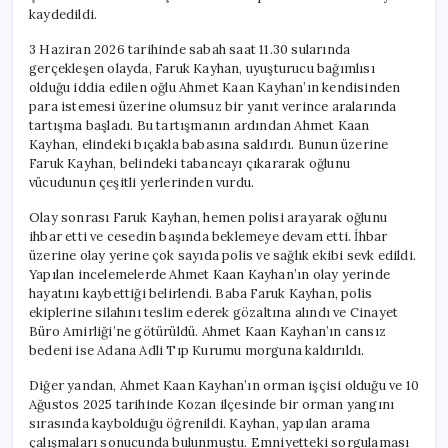
kaydedildi.
3 Haziran 2026 tarihinde sabah saat 11.30 sularında
gerçekleşen olayda, Faruk Kayhan, uyuşturucu bağımlısı
olduğu iddia edilen oğlu Ahmet Kaan Kayhan’ın kendisinden
para istemesi üzerine olumsuz bir yanıt verince aralarında
tartışma başladı. Bu tartışmanın ardından Ahmet Kaan
Kayhan, elindeki bıçakla babasına saldırdı. Bunun üzerine
Faruk Kayhan, belindeki tabancayı çıkararak oğlunu
vücudunun çeşitli yerlerinden vurdu.
Olay sonrası Faruk Kayhan, hemen polisi arayarak oğlunu
ihbar etti ve cesedin başında beklemeye devam etti. İhbar
üzerine olay yerine çok sayıda polis ve sağlık ekibi sevk edildi.
Yapılan incelemelerde Ahmet Kaan Kayhan’ın olay yerinde
hayatını kaybettiği belirlendi. Baba Faruk Kayhan, polis
ekiplerine silahını teslim ederek gözaltına alındı ve Cinayet
Büro Amirliği’ne götürüldü. Ahmet Kaan Kayhan’ın cansız
bedeni ise Adana Adli Tıp Kurumu morguna kaldırıldı.
Diğer yandan, Ahmet Kaan Kayhan’ın orman işçisi olduğu ve 10
Ağustos 2025 tarihinde Kozan ilçesinde bir orman yangını
sırasında kaybolduğu öğrenildi. Kayhan, yapılan arama
çalışmaları sonucunda bulunmuştu. Emniyetteki sorgulaması