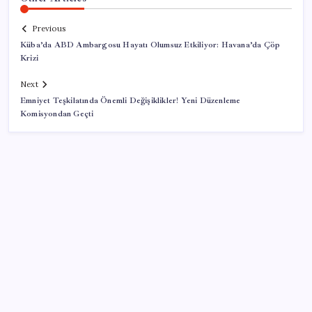
Previous
Küba’da ABD Ambargosu Hayatı Olumsuz Etkiliyor: Havana’da Çöp
Krizi
Next
Emniyet Teşkilatında Önemli Değişiklikler! Yeni Düzenleme
Komisyondan Geçti
SON YAZILAR
500 tam puan almıştı… LGS birincisi Umut’un tercihi