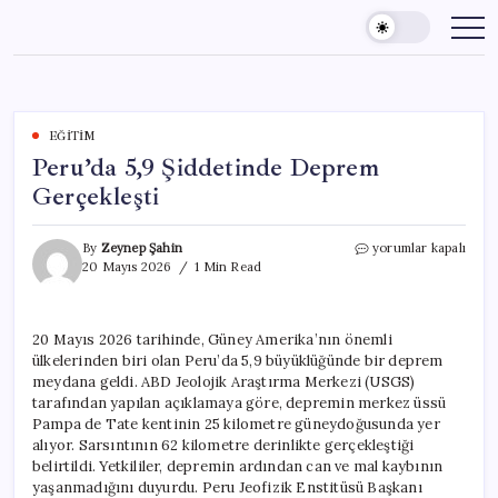
Skip
to
content
EĞITIM
Peru’da 5,9 Şiddetinde Deprem
Gerçekleşti
Peru’da
By
Zeynep Şahin
yorumlar kapalı
5,9
20 Mayıs 2026
1 Min Read
Şiddetinde
Deprem
Gerçekleşti
20 Mayıs 2026 tarihinde, Güney Amerika’nın önemli
için
ülkelerinden biri olan Peru’da 5,9 büyüklüğünde bir deprem
meydana geldi. ABD Jeolojik Araştırma Merkezi (USGS)
tarafından yapılan açıklamaya göre, depremin merkez üssü
Pampa de Tate kentinin 25 kilometre güneydoğusunda yer
alıyor. Sarsıntının 62 kilometre derinlikte gerçekleştiği
belirtildi. Yetkililer, depremin ardından can ve mal kaybının
yaşanmadığını duyurdu. Peru Jeofizik Enstitüsü Başkanı