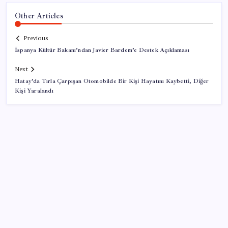
Other Articles
Previous
İspanya Kültür Bakanı’ndan Javier Bardem’e Destek Açıklaması
Next
Hatay’da Tırla Çarpışan Otomobilde Bir Kişi Hayatını Kaybetti, Diğer
Kişi Yaralandı
SON YAZILAR
Cezaevlerinde iğne atsan yere düşmez