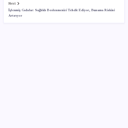
Next
İşlenmiş Gıdalar: Sağlıklı Beslenmenizi Tehdit Ediyor, Bunama Riskini
Artırıyor
SON YAZILAR
ABD ile ticaret gerilimine rağmen artış: Çin malları
tüm dünyayı sarıyor
Brezilya, AB’den kanatlı eti ve bal için yeşil ışık
bekliyor
DUS 1. dönem ek yerleştirme sonuçları açıklandı