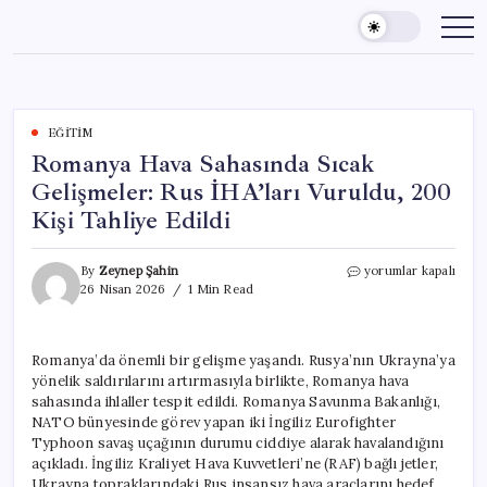
Skip
to
content
EĞITIM
Romanya Hava Sahasında Sıcak
Gelişmeler: Rus İHA’ları Vuruldu, 200
Kişi Tahliye Edildi
Romanya
By
Zeynep Şahin
yorumlar kapalı
Hava
26 Nisan 2026
1 Min Read
Sahasında
Sıcak
Gelişmeler:
Romanya’da önemli bir gelişme yaşandı. Rusya’nın Ukrayna’ya
Rus
yönelik saldırılarını artırmasıyla birlikte, Romanya hava
İHA’ları
Vuruldu,
sahasında ihlaller tespit edildi. Romanya Savunma Bakanlığı,
200
NATO bünyesinde görev yapan iki İngiliz Eurofighter
Kişi
Typhoon savaş uçağının durumu ciddiye alarak havalandığını
Tahliye
açıkladı. İngiliz Kraliyet Hava Kuvvetleri’ne (RAF) bağlı jetler,
Edildi
Ukrayna topraklarındaki Rus insansız hava araçlarını hedef