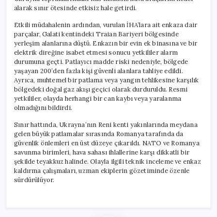
için
alarak sınır ötesinde etkisiz hale getirdi.
Etkili müdahalenin ardından, vurulan İHA’lara ait enkaza dair
parçalar, Galati kentindeki Traian Bariyeri bölgesinde
yerleşim alanlarına düştü. Enkazın bir evin ek binasına ve bir
elektrik direğine isabet etmesi sonucu yetkililer alarm
durumuna geçti. Patlayıcı madde riski nedeniyle, bölgede
yaşayan 200’den fazla kişi güvenli alanlara tahliye edildi.
Ayrıca, muhtemel bir patlama veya yangın tehlikesine karşılık
bölgedeki doğal gaz akışı geçici olarak durduruldu. Resmi
yetkililer, olayda herhangi bir can kaybı veya yaralanma
olmadığını bildirdi.
Sınır hattında, Ukrayna’nın Reni kenti yakınlarında meydana
gelen büyük patlamalar sırasında Romanya tarafında da
güvenlik önlemleri en üst düzeye çıkarıldı. NATO ve Romanya
savunma birimleri, hava sahası ihlallerine karşı dikkatli bir
şekilde teyakkuz halinde. Olayla ilgili teknik inceleme ve enkaz
kaldırma çalışmaları, uzman ekiplerin gözetiminde özenle
sürdürülüyor.