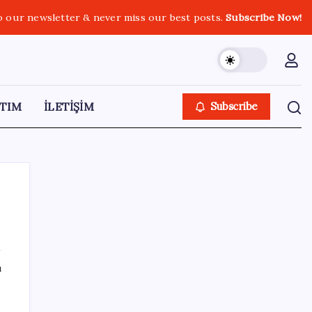
o our newsletter & never miss our best posts.
Subscribe Now!
TIM
İLETİŞİM
Subscribe
SON YAZILAR
ı
500 tam puan almıştı… LGS birincisi
Umut’un tercihi belli oldu