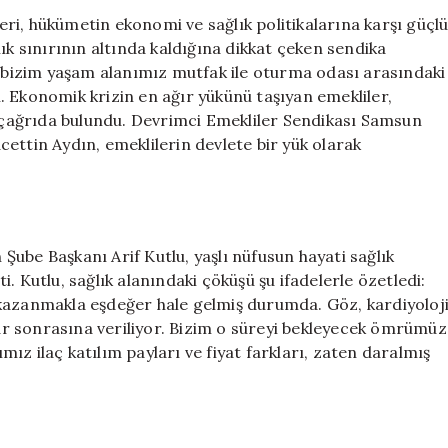
Eleştiri:
ri, hükümetin ekonomi ve sağlık politikalarına karşı güçl
Sağlık
ık sınırının altında kaldığına dikkat çeken sendika
ve
, bizim yaşam alanımız mutfak ile oturma odası arasındaki
Ekonomik
. Ekonomik krizin en ağır yükünü taşıyan emekliler,
Sıkıntılar
çağrıda bulundu. Devrimci Emekliler Sendikası Samsun
Baş
ettin Aydın, emeklilerin devlete bir yük olarak
Göstermekte
için
ube Başkanı Arif Kutlu, yaşlı nüfusun hayati sağlık
. Kutlu, sağlık alanındaki çöküşü şu ifadelerle özetledi:
 kazanmakla eşdeğer hale gelmiş durumda. Göz, kardiyoloj
ylar sonrasına veriliyor. Bizim o süreyi bekleyecek ömrümüz
z ilaç katılım payları ve fiyat farkları, zaten daralmış