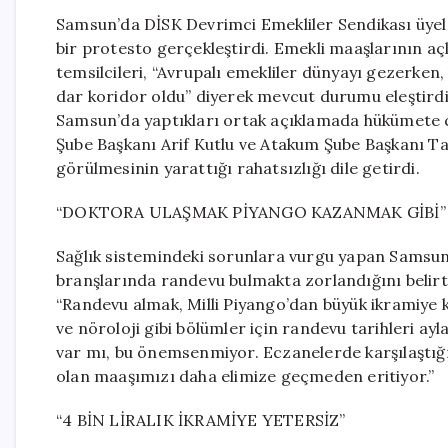
Samsun’da DİSK Devrimci Emekliler Sendikası üyele
bir protesto gerçekleştirdi. Emekli maaşlarının açl
temsilcileri, “Avrupalı emekliler dünyayı gezerken
dar koridor oldu” diyerek mevcut durumu eleştirdi
Samsun’da yaptıkları ortak açıklamada hükümete 
Şube Başkanı Arif Kutlu ve Atakum Şube Başkanı Tac
görülmesinin yarattığı rahatsızlığı dile getirdi.
“DOKTORA ULAŞMAK PİYANGO KAZANMAK GİBİ”
Sağlık sistemindeki sorunlara vurgu yapan Samsun Ş
branşlarında randevu bulmakta zorlandığını belirtti
“Randevu almak, Milli Piyango’dan büyük ikramiye
ve nöroloji gibi bölümler için randevu tarihleri a
var mı, bu önemsenmiyor. Eczanelerde karşılaştığımı
olan maaşımızı daha elimize geçmeden eritiyor.”
“4 BİN LİRALIK İKRAMİYE YETERSİZ”