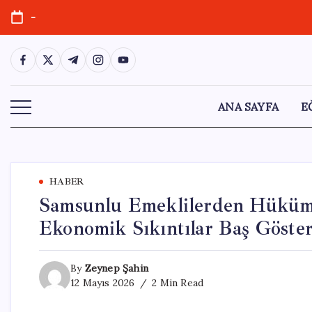
Skip
-
to
content
https://www.facebook.com/
https://twitter.com/
https://t.me/
https://www.instagram.com/
https://youtube.com/
ANA SAYFA
E
HABER
Samsunlu Emeklilerden Hükümet
Ekonomik Sıkıntılar Baş Göste
By
Zeynep Şahin
12 Mayıs 2026
2 Min Read