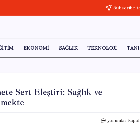
Subscribe t
ĞİTİM
EKONOMİ
SAĞLIK
TEKNOLOJİ
TANI
e Sert Eleştiri: Sağlık ve
rmekte
Samsunlu
yorumlar kapal
Emeklilerden
Hükümete
Sert