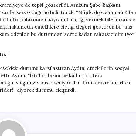
ikramiyeye de tepki gösterildi. Atakum Şube Başkanı
ten farksız olduğunu belirterek, “Müjde diye sunulan 4 bi
 Hatta torunlarımıza bayram harçlığı vermek bile imkansız
rmiş, hükümetin emeklilere biçtiği değeri gösteren bir ‘sus
 mahkum edenler, bu durumdan zerre kadar rahatsız olmuyor
DA”
iye’deki durumu karşılaştıran Aydın, emeklilerin sosyal
tti. Aydın, “İktidar, bizim ne kadar protein
a gireceğimize karar veriyor. Tatil rotamızın sınırları
ridor!” diyerek durumu eleştirdi.