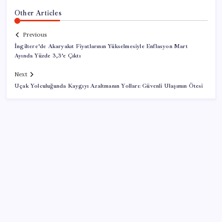
Other Articles
Previous
İngiltere’de Akaryakıt Fiyatlarının Yükselmesiyle Enflasyon Mart
Ayında Yüzde 3,3’e Çıktı
Next
Uçak Yolculuğunda Kaygıyı Azaltmanın Yolları: Güvenli Ulaşımın Ötesi
SON YAZILAR
DUS 1. dönem ek yerleştirme sonuçları açıklandı