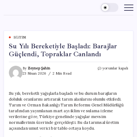
Skip
to
content
EĞITIM
Su Yılı Bereketiyle Başladı: Barajlar
Güçlendi, Topraklar Canlandı
Su
By
Zeynep Şahin
yorumlar kapalı
Yılı
23 Nisan 2026
2 Min Read
Bereketiyle
Başladı:
Barajlar
Su yılı, bereketli yağışlarla başladı ve bu durum barajların
Güçlendi,
doluluk oranlarını artırarak tarım alanlarını olumlu etkiledi.
Topraklar
Canlandı
Tarım ve Orman Bakanlığı Tarım Reformu Genel Müdürlüğü
için
tarafından yayımlanan mart ayı iklim ve sulama izleme
verilerine göre, Türkiye genelinde yağışlar mevsim
normallerinin üzerinde gerçekleşti. Bu da tarımsal üretim
açısından umut verici bir tablo ortaya koydu.