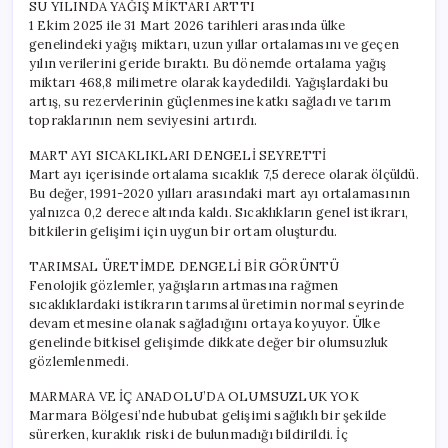
SU YILINDA YAĞIŞ MİKTARI ARTTI
1 Ekim 2025 ile 31 Mart 2026 tarihleri arasında ülke
genelindeki yağış miktarı, uzun yıllar ortalamasını ve geçen
yılın verilerini geride bıraktı. Bu dönemde ortalama yağış
miktarı 468,8 milimetre olarak kaydedildi. Yağışlardaki bu
artış, su rezervlerinin güçlenmesine katkı sağladı ve tarım
topraklarının nem seviyesini artırdı.
MART AYI SICAKLIKLARI DENGELİ SEYRETTİ
Mart ayı içerisinde ortalama sıcaklık 7,5 derece olarak ölçüldü.
Bu değer, 1991-2020 yılları arasındaki mart ayı ortalamasının
yalnızca 0,2 derece altında kaldı. Sıcaklıkların genel istikrarı,
bitkilerin gelişimi için uygun bir ortam oluşturdu.
TARIMSAL ÜRETİMDE DENGELİ BİR GÖRÜNTÜ
Fenolojik gözlemler, yağışların artmasına rağmen
sıcaklıklardaki istikrarın tarımsal üretimin normal seyrinde
devam etmesine olanak sağladığını ortaya koyuyor. Ülke
genelinde bitkisel gelişimde dikkate değer bir olumsuzluk
gözlemlenmedi.
MARMARA VE İÇ ANADOLU’DA OLUMSUZLUK YOK
Marmara Bölgesi’nde hububat gelişimi sağlıklı bir şekilde
sürerken, kuraklık riski de bulunmadığı bildirildi. İç