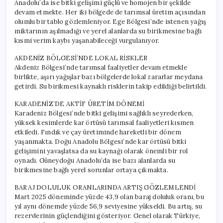
Anadolu’da ise bitki gelişimi güçlü ve homojen bir şekilde
devam etmekte. Her iki bölgede de tarımsal üretim açısından
olumlu bir tablo gözlemleniyor. Ege Bölgesi’nde istenen yağış
miktarının aşılmadığı ve yerel alanlarda su birikmesine bağlı
kısmi verim kaybı yaşanabileceği vurgulanıyor.
AKDENİZ BÖLGESİ’NDE LOKAL RİSKLER
Akdeniz Bölgesi’nde tarımsal faaliyetler devam etmekle
birlikte, aşırı yağışlar bazı bölgelerde lokal zararlar meydana
getirdi. Su birikmesi kaynaklı risklerin takip edildiği belirtildi.
KARADENİZ’DE AKTİF ÜRETİM DÖNEMİ
Karadeniz Bölgesi’nde bitki gelişimi sağlıklı seyrederken,
yüksek kesimlerde kar örtüsü tarımsal faaliyetleri kısmen
etkiledi. Fındık ve çay üretiminde hareketli bir dönem
yaşanmakta. Doğu Anadolu Bölgesi’nde kar örtüsü bitki
gelişimini yavaşlatsa da su kaynağı olarak önemli bir rol
oynadı. Güneydoğu Anadolu’da ise bazı alanlarda su
birikmesine bağlı yerel sorunlar ortaya çıkmakta.
BARAJ DOLULUK ORANLARINDA ARTIŞ GÖZLEMLENDİ
Mart 2025 döneminde yüzde 43,9 olan baraj doluluk oranı, bu
yıl aynı dönemde yüzde 56,9 seviyesine yükseldi. Bu artış, su
rezervlerinin güçlendiğini gösteriyor. Genel olarak Türkiye,