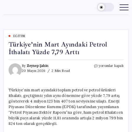
Skip
to
content
EĞITIM
Türkiye’nin Mart Ayındaki Petrol
İthalatı Yüzde 7,79 Arttı
Türkiye’nin
By
Zeynep Şahin
yorumlar kapalı
Mart
20 Mayıs 2026
2 Min Read
Ayındaki
Petrol
İthalatı
Türkiye’nin mart ayındaki toplam petrol ve petrol ürünleri
Yüzde
ithalatı, geçtiğimiz yılın aynı dönemine göre yüzde 7,79 artış
7,79
Arttı
göstererek 4 milyon 123 bin 407 ton seviyesine ulaştı. Enerji
için
Piyasası Düzenleme Kurumu (EPDK) tarafından yayımlanan
“Petrol Piyasası Sektör Raporu”na göre, ham petrol ithalatı en
büyük payı alarak yüzde 11,81 oranında artışla 2 milyon 799 bin
824 ton olarak gerçekleşti.