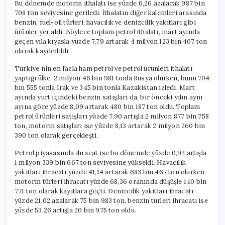
Bu dönemde motorin ithalatı ise yüzde 6,26 azalarak 987 bin
708 ton seviyesine geriledi. İthalatın diğer kalemleri arasında
benzin, fuel-oil türleri, havacılık ve denizcilik yakıtları gibi
ürünler yer aldı. Böylece toplam petrol ithalatı, mart ayında
geçen yıla kıyasla yüzde 7,79 artarak 4 milyon 123 bin 407 ton
olarak kaydedildi.
Türkiye’nin en fazla ham petrol ve petrol ürünleri ithalatı
yaptığı ülke, 2 milyon 46 bin 981 tonla Rusya olurken, bunu 704
bin 555 tonla Irak ve 345 bin tonla Kazakistan izledi. Mart
ayında yurt içindeki benzin satışları da, bir önceki yılın aynı
ayına göre yüzde 8,09 artarak 480 bin 187 ton oldu. Toplam
petrol ürünleri satışları yüzde 7,90 artışla 2 milyon 877 bin 758
ton, motorin satışları ise yüzde 8,13 artarak 2 milyon 260 bin
390 ton olarak gerçekleşti.
Petrol piyasasında ihracat ise bu dönemde yüzde 0,92 artışla
1 milyon 339 bin 667 ton seviyesine yükseldi. Havacılık
yakıtları ihracatı yüzde 41,14 artarak 683 bin 467 ton olurken,
motorin türleri ihracatı yüzde 68,36 oranında düşüşle 140 bin
771 ton olarak kayıtlara geçti. Denizcilik yakıtları ihracatı
yüzde 21,02 azalarak 75 bin 983 ton, benzin türleri ihracatı ise
yüzde 53,26 artışla 20 bin 975 ton oldu.