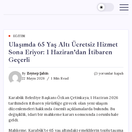
Skip
to
content
EĞITIM
Ulaşımda 65 Yaş Altı Ücretsiz Hizmet
Sona Eriyor: 1 Haziran’dan İtibaren
Geçerli
Ulaşımda
By
Zeynep Şahin
yorumlar kapalı
65
22 Mayıs 2026
1 Min Read
Yaş
Altı
Ücretsiz
Karabük Belediye Başkanı Özkan Çetinkaya, 1 Haziran 2026
Hizmet
tarihinden itibaren yürürlüğe girecek olan yeni ulaşım
Sona
Eriyor:
düzenlemeleri hakkında önemli açıklamalarda bulundu. Bu
1
değişiklik, idari bir mahkeme kararı sonucunda zorunlu hale
Haziran’dan
geldi.
İtibaren
Geçerli
Mahkeme, Karabük’te 65 yaş altındaki emeklilerin toplu taşıma