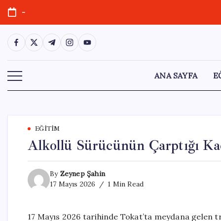
Skip
-
to
content
https://www.facebook.com/
https://twitter.com/
https://t.me/
https://www.instagram.com/
https://youtube.com/
ANA SAYFA
E
EĞITIM
Alkollü Sürücünün Çarptığı Ka
By
Zeynep Şahin
17 Mayıs 2026
1 Min Read
17 Mayıs 2026 tarihinde Tokat’ta meydana gelen tra