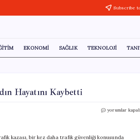
Subscribe t
ĞİTİM
EKONOMİ
SAĞLIK
TEKNOLOJİ
TANI
dın Hayatını Kaybetti
Alkollü
yorumlar kapal
Sürücünün
Çarptığı
Kadın
Hayatını
fik kazası, bir kez daha trafik güvenliği konusunda