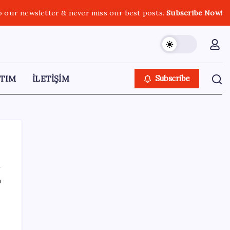
o our newsletter & never miss our best posts.
Subscribe Now!
TIM
İLETİŞİM
Subscribe
ı
SON YAZILAR
DUS 1. dönem ek yerleştirme sonuçları
açıklandı