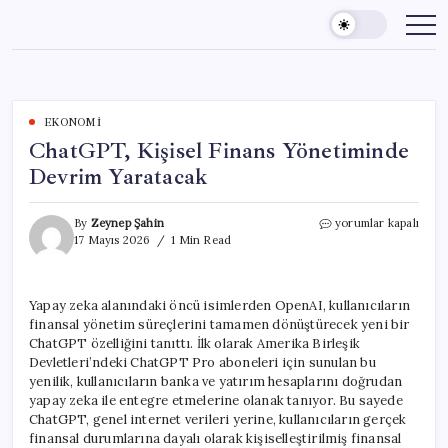
Skip
to
content
EKONOMI
ChatGPT, Kişisel Finans Yönetiminde
Devrim Yaratacak
ChatGPT,
By
Zeynep Şahin
yorumlar kapalı
Kişisel
17 Mayıs 2026
1 Min Read
Finans
Yönetiminde
Devrim
Yapay zeka alanındaki öncü isimlerden OpenAI, kullanıcıların
Yaratacak
finansal yönetim süreçlerini tamamen dönüştürecek yeni bir
için
ChatGPT özelliğini tanıttı. İlk olarak Amerika Birleşik
Devletleri’ndeki ChatGPT Pro aboneleri için sunulan bu
yenilik, kullanıcıların banka ve yatırım hesaplarını doğrudan
yapay zeka ile entegre etmelerine olanak tanıyor. Bu sayede
ChatGPT, genel internet verileri yerine, kullanıcıların gerçek
finansal durumlarına dayalı olarak kişiselleştirilmiş finansal