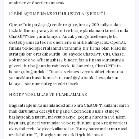
analizler ve öneriler sunacak.
12 BİNİ AŞKIN FİNANS KURULUŞUYLA İŞ BİRLİĞİ
OpenAI’nin paylaştığı verilere göre, her ay 200 milyondan
fazla kullanıcı, para yönetimi ve bütçe planlaması konularında
ChatGPT’den yararlanıyor. Ancak yeni güncellemeyle bu
destek yalnızca teorik önerilerle sınırlı kalmayacak. OpenAI,
finans teknolojileri alanında tanınmış bir firma olan Plaid ile
stratejik bir ortaklık kurdu. Bu sayede ChatGPT, Citi, Chase,
Robinhood ve Affirm gibi 12 binden fazla finans kuruluşuyla
güvenli bir bağlantı kurabilecek. Kullanıcılar, ChatGPT’nin
kenar çubuğundaki “Finans” sekmesi veya sohbet ekranına
yazacakları basit komutlar aracılığıyla banka hesaplarını
kolayca sisteme entegre edebilecek.
HEDEF YORUMLAR VE PLANLAMALAR
Bağlantı işlemi tamamlandıktan sonra ChatGPT, kullanıcıların
mali durumunu detaylı bir panel üzerinden analiz etmeye
başlayacak. Sistem, mevcut bakiye, geçmiş harcama ve işlem
kayıtları, güncel yatırımlar ve borç durumu gibi kritik verileri
okuyabilecek. Böylece kullanıcılar, “Bu ay harcamalarımı nasıl
azaltabilirim?”, “Borçlarımı en etkili şekilde nasıl