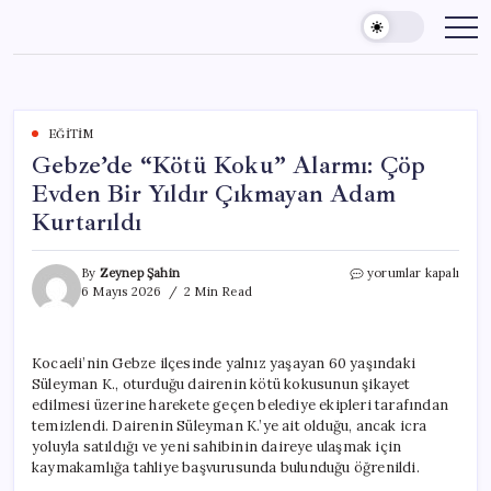
Skip
to
content
EĞITIM
Gebze’de “Kötü Koku” Alarmı: Çöp
Evden Bir Yıldır Çıkmayan Adam
Kurtarıldı
Gebze’de
By
Zeynep Şahin
yorumlar kapalı
“Kötü
6 Mayıs 2026
2 Min Read
Koku”
Alarmı:
Çöp
Kocaeli’nin Gebze ilçesinde yalnız yaşayan 60 yaşındaki
Evden
Süleyman K., oturduğu dairenin kötü kokusunun şikayet
Bir
Yıldır
edilmesi üzerine harekete geçen belediye ekipleri tarafından
Çıkmayan
temizlendi. Dairenin Süleyman K.’ye ait olduğu, ancak icra
Adam
yoluyla satıldığı ve yeni sahibinin daireye ulaşmak için
Kurtarıldı
kaymakamlığa tahliye başvurusunda bulunduğu öğrenildi.
için