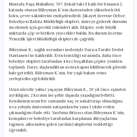
Mustafa Paşa Mahallesi, 707. Sokak’taki 5 katlı bir binanın 2.
katında oturan Süleyman K.’nin dairesinden yükselen kötü
koku, çevre sakinlerini endişelendirdi. Şikayet üzerine Gebze
Belediyesi Zabıta Müdürlüğü ekipleri, daireye giderek durumu
incelemek için gerekli önlemleri aldı. Ekipler, evde büyük
miktarda çöp ve biriken yiyecekler buldu. Bu durum üzerine
Temizlik İşleri Müdürlüğü ekipleri de çağrıldı.
Süleyman K., sağlık sorunları nedeniyle Darıca Farabi Devlet
Hastanesi’ne kaldırıldı. Evin temizliği sırasında, daha önce
belediye ekipleri tarafından 4 kez boşaltılan çöpler yeniden
toplandı. Daire, ilaçlandıktan sonra kapısı kilitlenerek güvenli
hale getirildi. Süleyman K.’nin, bir yaşlı bakım evine
yerleştirileceği bildirildi.
Uzun süredir yalnız yaşayan Süleyman K., 20 yıl önce eşinden
ayrıldığını, 2 kızının ise şehir dışında yaşadığını belirtti.
Kendisinin uzun bir zamandır saç ve sakal tıraşı olmadığını,
icra yoluyla dairesinin satışından bu yana 1 yıldır evden
çıkmadığını ifade etti. Yardıma ihtiyacı olan Süleyman K.’nin,
komşuları ve belediye tarafından karşılanan ihtiyaçlarına
rağmen, ailesinden gelen yardım taleplerini reddettiği
öğrenildi.