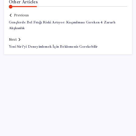
Other Articles
Previous
Gençlerde Bel Fıtığı Riski Artıyor: Kaçınılması Gereken 4 Zararlı
Alışkanlık
Next
Yeni Siri’yi Deneyimlemek İçin Beklemeniz Gerekebilir
SON YAZILAR
Brezilya, AB’den kanatlı eti ve bal için yeşil ışık
bekliyor