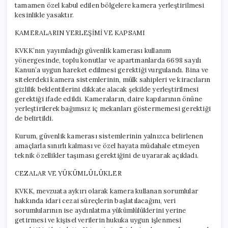
tamamen özel kabul edilen bölgelere kamera yerleştirilmesi
kesinlikle yasaktır.
KAMERALARIN YERLEŞİMİ VE KAPSAMI
KVKK’nın yayımladığı güvenlik kamerası kullanım
yönergesinde, toplu konutlar ve apartmanlarda 6698 sayılı
Kanun’a uygun hareket edilmesi gerektiği vurgulandı. Bina ve
sitelerdeki kamera sistemlerinin, mülk sahipleri ve kiracıların
gizlilik beklentilerini dikkate alacak şekilde yerleştirilmesi
gerektiği ifade edildi. Kameraların, daire kapılarının önüne
yerleştirilerek bağımsız iç mekanları göstermemesi gerektiği
de belirtildi.
Kurum, güvenlik kamerası sistemlerinin yalnızca belirlenen
amaçlarla sınırlı kalması ve özel hayata müdahale etmeyen
teknik özellikler taşıması gerektiğini de uyararak açıkladı.
CEZALAR VE YÜKÜMLÜLÜKLER
KVKK, mevzuata aykırı olarak kamera kullanan sorumlular
hakkında idari cezai süreçlerin başlatılacağını, veri
sorumlularının ise aydınlatma yükümlülüklerini yerine
getirmesi ve kişisel verilerin hukuka uygun işlenmesi