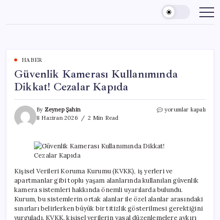
Skip
to
content
HABER
Güvenlik Kamerası Kullanımında
Dikkat! Cezalar Kapıda
Güvenlik
By
Zeynep Şahin
yorumlar kapalı
Kamerası
8 Haziran 2026
2 Min Read
Kullanımında
Dikkat!
Cezalar
Kapıda
için
Kişisel Verileri Koruma Kurumu (KVKK), iş yerleri ve
apartmanlar gibi toplu yaşam alanlarında kullanılan güvenlik
kamera sistemleri hakkında önemli uyarılarda bulundu.
Kurum, bu sistemlerin ortak alanlar ile özel alanlar arasındaki
sınırları belirlerken büyük bir titizlik gösterilmesi gerektiğini
vurguladı. KVKK, kişisel verilerin yasal düzenlemelere aykırı