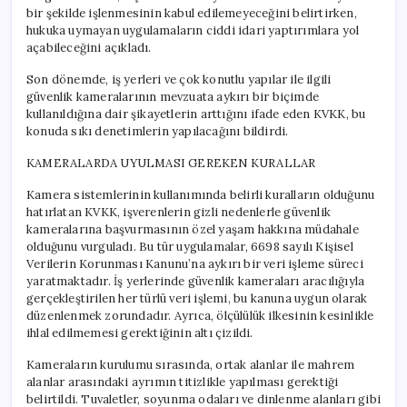
bir şekilde işlenmesinin kabul edilemeyeceğini belirtirken,
hukuka uymayan uygulamaların ciddi idari yaptırımlara yol
açabileceğini açıkladı.
Son dönemde, iş yerleri ve çok konutlu yapılar ile ilgili
güvenlik kameralarının mevzuata aykırı bir biçimde
kullanıldığına dair şikayetlerin arttığını ifade eden KVKK, bu
konuda sıkı denetimlerin yapılacağını bildirdi.
KAMERALARDA UYULMASI GEREKEN KURALLAR
Kamera sistemlerinin kullanımında belirli kuralların olduğunu
hatırlatan KVKK, işverenlerin gizli nedenlerle güvenlik
kameralarına başvurmasının özel yaşam hakkına müdahale
olduğunu vurguladı. Bu tür uygulamalar, 6698 sayılı Kişisel
Verilerin Korunması Kanunu’na aykırı bir veri işleme süreci
yaratmaktadır. İş yerlerinde güvenlik kameraları aracılığıyla
gerçekleştirilen her türlü veri işlemi, bu kanuna uygun olarak
düzenlenmek zorundadır. Ayrıca, ölçülülük ilkesinin kesinlikle
ihlal edilmemesi gerektiğinin altı çizildi.
Kameraların kurulumu sırasında, ortak alanlar ile mahrem
alanlar arasındaki ayrımın titizlikle yapılması gerektiği
belirtildi. Tuvaletler, soyunma odaları ve dinlenme alanları gibi