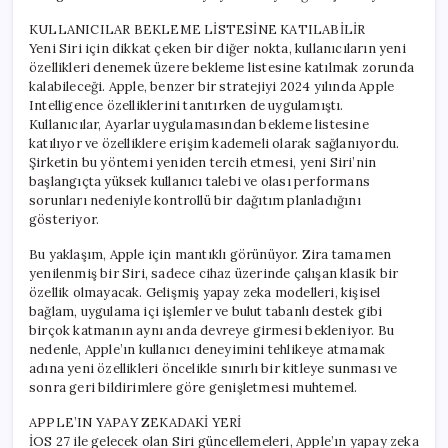
KULLANICILAR BEKLEME LİSTESİNE KATILABİLİR
Yeni Siri için dikkat çeken bir diğer nokta, kullanıcıların yeni
özellikleri denemek üzere bekleme listesine katılmak zorunda
kalabileceği. Apple, benzer bir stratejiyi 2024 yılında Apple
Intelligence özelliklerini tanıtırken de uygulamıştı.
Kullanıcılar, Ayarlar uygulamasından bekleme listesine
katılıyor ve özelliklere erişim kademeli olarak sağlanıyordu.
Şirketin bu yöntemi yeniden tercih etmesi, yeni Siri’nin
başlangıçta yüksek kullanıcı talebi ve olası performans
sorunları nedeniyle kontrollü bir dağıtım planladığını
gösteriyor.
Bu yaklaşım, Apple için mantıklı görünüyor. Zira tamamen
yenilenmiş bir Siri, sadece cihaz üzerinde çalışan klasik bir
özellik olmayacak. Gelişmiş yapay zeka modelleri, kişisel
bağlam, uygulama içi işlemler ve bulut tabanlı destek gibi
birçok katmanın aynı anda devreye girmesi bekleniyor. Bu
nedenle, Apple’ın kullanıcı deneyimini tehlikeye atmamak
adına yeni özellikleri öncelikle sınırlı bir kitleye sunması ve
sonra geri bildirimlere göre genişletmesi muhtemel.
APPLE’IN YAPAY ZEKADAKİ YERİ
İOS 27 ile gelecek olan Siri güncellemeleri, Apple’ın yapay zeka