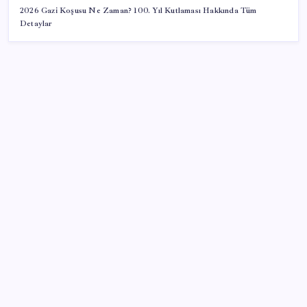
2026 Gazi Koşusu Ne Zaman? 100. Yıl Kutlaması Hakkında Tüm
Detaylar
SON YAZILAR
LGS 1. nakil sonuçları açıklandı mı? 10 Ağustos MEB
sonuç ekranı
Peru duyurdu: Rusya-Ukrayna Savaşı’nda 11
vatandaşımız öldü
Son Depremler 10 Ağustos 2026: AFAD ve Kandilli
Rasathanesi Güncel Deprem Listesi