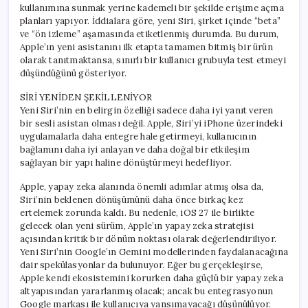
kullanımına sunmak yerine kademeli bir şekilde erişime açma
planları yapıyor. İddialara göre, yeni Siri, şirket içinde “beta”
ve “ön izleme” aşamasında etiketlenmiş durumda. Bu durum,
Apple’ın yeni asistanını ilk etapta tamamen bitmiş bir ürün
olarak tanıtmaktansa, sınırlı bir kullanıcı grubuyla test etmeyi
düşündüğünü gösteriyor.
SİRİ YENİDEN ŞEKİLLENİYOR
Yeni Siri’nin en belirgin özelliği sadece daha iyi yanıt veren
bir sesli asistan olması değil. Apple, Siri’yi iPhone üzerindeki
uygulamalarla daha entegre hale getirmeyi, kullanıcının
bağlamını daha iyi anlayan ve daha doğal bir etkileşim
sağlayan bir yapı haline dönüştürmeyi hedefliyor.
Apple, yapay zeka alanında önemli adımlar atmış olsa da,
Siri’nin beklenen dönüşümünü daha önce birkaç kez
ertelemek zorunda kaldı. Bu nedenle, iOS 27 ile birlikte
gelecek olan yeni sürüm, Apple’ın yapay zeka stratejisi
açısından kritik bir dönüm noktası olarak değerlendiriliyor.
Yeni Siri’nin Google’ın Gemini modellerinden faydalanacağına
dair spekülasyonlar da bulunuyor. Eğer bu gerçekleşirse,
Apple kendi ekosistemini korurken daha güçlü bir yapay zeka
altyapısından yararlanmış olacak; ancak bu entegrasyonun
Google markası ile kullanıcıya yansımayacağı düşünülüyor.