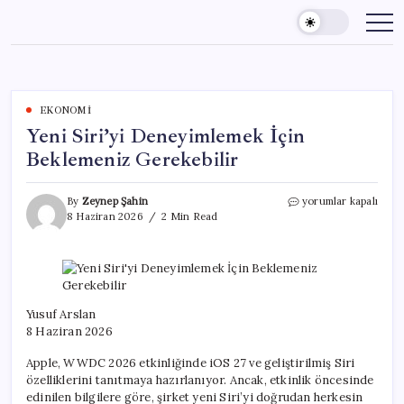
Skip
to
content
EKONOMI
Yeni Siri’yi Deneyimlemek İçin
Beklemeniz Gerekebilir
Yeni
By
Zeynep Şahin
yorumlar kapalı
Siri’yi
8 Haziran 2026
2 Min Read
Deneyimlemek
İçin
Beklemeniz
Gerekebilir
için
Yusuf Arslan
8 Haziran 2026
Apple, WWDC 2026 etkinliğinde iOS 27 ve geliştirilmiş Siri
özelliklerini tanıtmaya hazırlanıyor. Ancak, etkinlik öncesinde
edinilen bilgilere göre, şirket yeni Siri’yi doğrudan herkesin