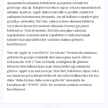
alanındaki konumunu belirlemek açısından önemli bir
gösterge olacak. Rakipleri üretken yapay zeka konusunda hızlı
adımlar atarken, Apple daha kontrollü ve gizlilik odaklı bir
yaklaşımı benimsemiş durumda. Ancak kullanıcı talepleri gün
geçtikçe artmakta. Siri’nin, yalnızca hava durumu bildiren
veya alarm kuran bir asistan olmanın ötesine geçmesi
bekleniyor. Yeni dönemde, Siri’nin mesajları anlayan,
uygulamalar arasında işlem yapabilen ve daha karmaşık
talepleri karşılayabilen bir yardımcı haline gelmesi
hedefleniyor.
Yine de Apple’ın yeni Siri’yi “ön izleme” formatıyla sunması,
şirketin bu geçişte temkinli davranacağına işaret ediyor.
Dolayısıyla, iOS 27’nin en büyük yeniliğinin ilk günden
itibaren tüm kullanıcılara açık olmayabileceği anlamına
geliyor. Apple için asıl soru şu: Yeni Siri, beklenen yapay zeka
sıçramasını gerçekleştirebilecek mi yoksa kullanıcılar bir kez
daha “daha fazlası daha sonra gelecek” mesajıyla mı
karşılaşacak? WWDC 2026, bu sorunun yanıtını vermeye
hazırlanıyor.