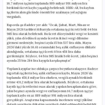
16,7 milyon işçinin toplamda 889 milyar 991 milyon lira
birikimli ücret kaybı yaşadığı belirlendi. DİSK-AR, bu kaybın
işçilerin alım gücünde önemli bir azalmaya yol açtığını
vurguladı.
Raporda şu ifadeler yer aldı: “Ocak, Şubat, Mart, Nisan ve
Mayıs 2026 tarihleri itibarıyla ortalama işçi ücreti brüt 64 bin
985 lira olarak belirlendi. Bu ücret düzeyindeki vergi ve kesinti
yükü, yılın dördüncü ayında ücretin ikinci vergi dilimine
girmesi nedeniyle, beşinci ayda 15 bin 537 lira oldu. Mayıs
2026’daki yüzde 16,61 oranındaki beş aylık enflasyon dikkate
alındığında, ortalama işçi ücreti 8 bin 458 lira daha
gerilemiştir. Böylece, 64 bin 985 liralık brüt ücret, yılın beşinci
ayında 25 bin 284 lira kayıpla karşılaşmıştır.”
Toplam kayıplar ise oldukça çarpıcı boyutlara ulaşıyor. Sadece
sigortalı işçilerin beş aylık enflasyon kaybı, Mayıs 2026’da
toplamda 458,8 milyar lira olurken, vergi kaynaklı birikimli
erime 431,2 milyar lira olarak hesaplandı. Böylece, ortalama
kayıtlı işçi ücretlerini esas alarak yapılan hesaplamalara göre,
yılın beşinci ayında vergi ve enflasyonun 16,7 milyon işçiye
toplam kaybı en az 889 milyar 991 milyon lira olarak
gerçekleşti. Araştırma kapsamında incelenen vergi yüküne
dolaylı vergilerin (tüketim vergileri) dahil edilmediği belirtildi.