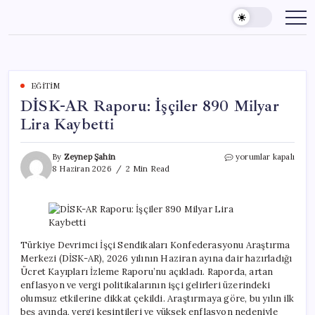
Skip
to
content
EĞITIM
DİSK-AR Raporu: İşçiler 890 Milyar
Lira Kaybetti
DİSK-
By
Zeynep Şahin
yorumlar kapalı
AR
8 Haziran 2026
2 Min Read
Raporu:
İşçiler
890
Milyar
Lira
Kaybetti
Türkiye Devrimci İşçi Sendikaları Konfederasyonu Araştırma
için
Merkezi (DİSK-AR), 2026 yılının Haziran ayına dair hazırladığı
Ücret Kayıpları İzleme Raporu’nu açıkladı. Raporda, artan
enflasyon ve vergi politikalarının işçi gelirleri üzerindeki
olumsuz etkilerine dikkat çekildi. Araştırmaya göre, bu yılın ilk
beş ayında, vergi kesintileri ve yüksek enflasyon nedeniyle